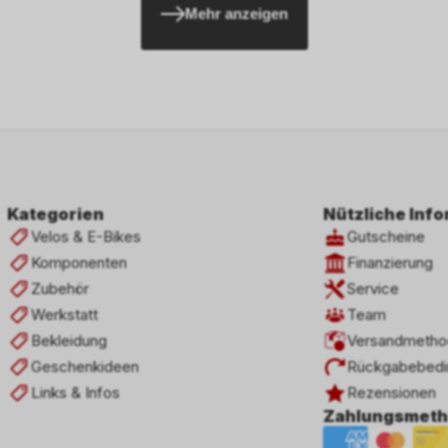
Mehr anzeigen
Kategorien
Nützliche Inf
Velos & E-Bikes
Gutscheine
Komponenten
Finanzierung
Zubehör
Service
Werkstatt
Team
Bekleidung
Versandmetho
Geschenkideen
Rückgabebedi
Links & Infos
Rezensionen
Zahlungsmet