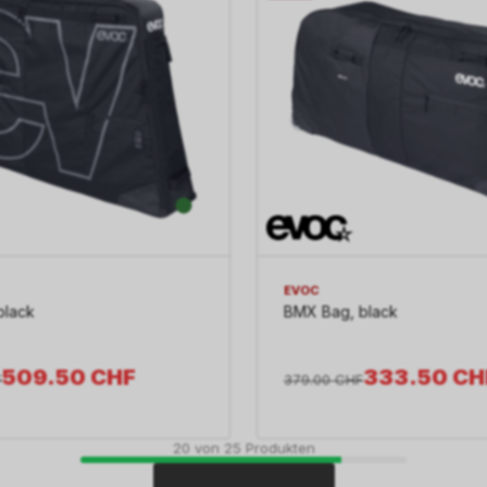
EVOC
black
BMX Bag, black
509.50
CHF
333.50
CH
F
379.00
CHF
20
von
25
Produkten