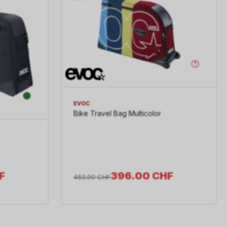
EVOC
Bike Travel Bag Multicolor
396.00
CHF
F
450.00
CHF