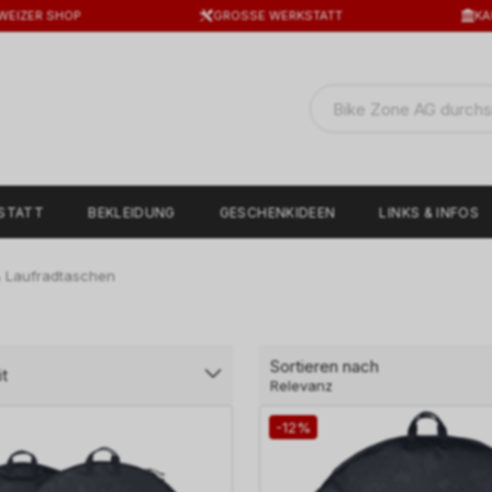
WEIZER SHOP
GROSSE WERKSTATT
KA
STATT
BEKLEIDUNG
GESCHENKIDEEN
LINKS & INFOS
& Laufradtaschen
Sortieren nach
t
Relevanz
-12%