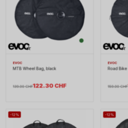
EVOC
EVOC
MTB Wheel Bag, black
Road Bike
122.30
CHF
139.00
CHF
159.00
CHF
-12%
-12%