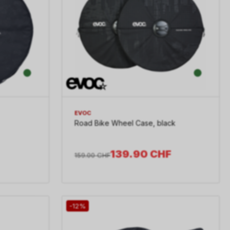
EVOC
Road Bike Wheel Case, black
139.90
CHF
159.00
CHF
-12%