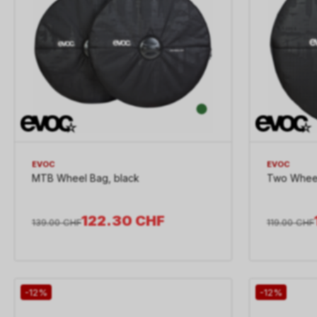
EVOC
EVOC
MTB Wheel Bag, black
Two Wheel
122.30
CHF
139.00
CHF
119.00
CHF
-12%
-12%