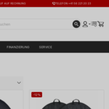
UF AUF RECHNUNG
TELEFON +41 56 221 20 23
FINANZIERUNG
SERVICE
-12%