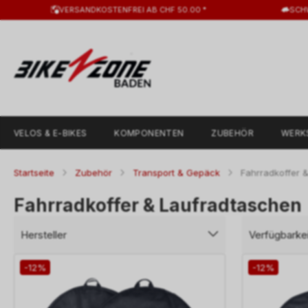
VERSANDKOSTENFREI AB CHF 50.00 *
SCH
VELOS & E-BIKES
KOMPONENTEN
ZUBEHÖR
WERK
Startseite
Zubehör
Transport & Gepäck
Fahrradkoffer 
Fahrradkoffer & Laufradtaschen
Hersteller
Verfügbarkei
-12%
-12%