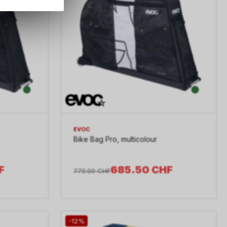
rsönlichen
EVOC
Bike Bag Pro, multicolour
F
685.50
CHF
779.00
CHF
-12%