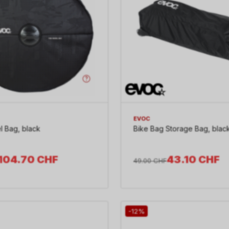
EVOC
 Bag, black
Bike Bag Storage Bag, blac
104.70
CHF
43.10
CHF
49.00
CHF
-12%