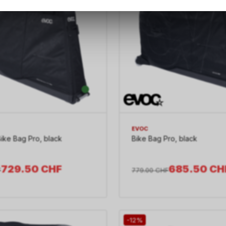
dass die gespeicherten Daten keinerlei Rückschlüsse auf Ihre pe
Informationen zulassen.
EVOC
ike Bag Pro, black
Bike Bag Pro, black
729.50
CHF
685.50
CH
F
779.00
CHF
-12%