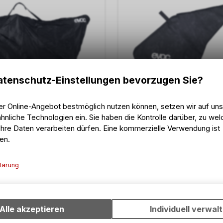
tenschutz-Einstellungen bevorzugen Sie?
er Online-Angebot bestmöglich nutzen können, setzen wir auf un
hnliche Technologien ein. Sie haben die Kontrolle darüber, zu we
EVOC
hre Daten verarbeiten dürfen. Eine kommerzielle Verwendung ist
r MTB, black
Protective Bike Rug Road, b
en.
113.50
CHF
87.10
CHF
99.00
CHF
lärung
Technische Funktionen
Wir erfassen und speichern bestimmte Interaktionen und Einstell
Ihrem Gerät, um die grundlegenden Funktionen unseres Online-A
Alle akzeptieren
Individuell verwal
-12%
wie die Verwendung des Warenkorbs, zu ermöglichen. Bitte beac