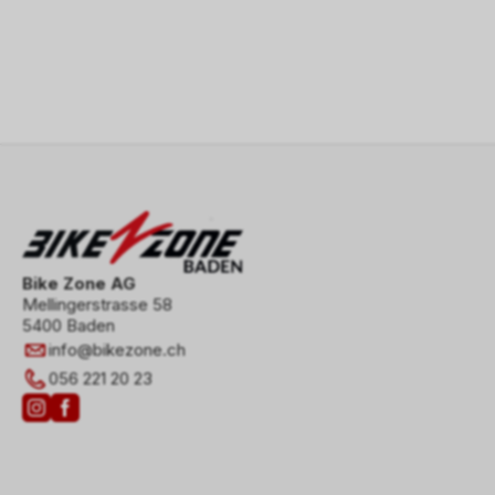
Bike Zone AG
Mellingerstrasse 58
5400 Baden
info
@
bikezone.ch
056 221 20 23