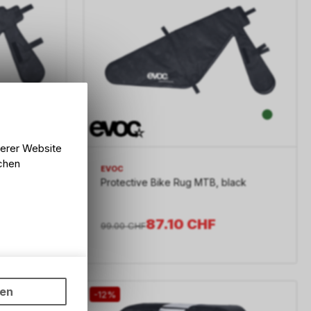
serer Website
lchen
EVOC
lack
Protective Bike Rug MTB, black
87.10
CHF
99.00
CHF
ungen auf
ngebots,
ten
-12%
hten Sie,