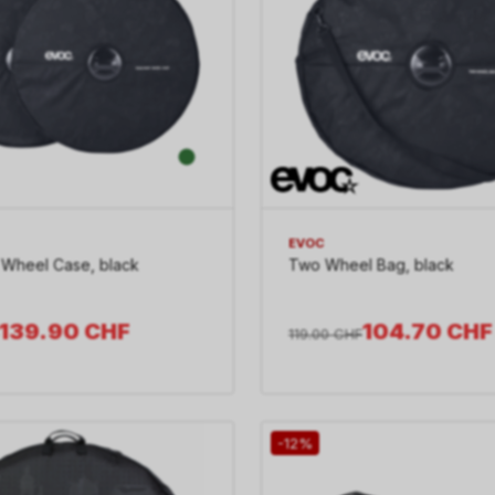
EVOC
 Wheel Case, black
Two Wheel Bag, black
139.90
CHF
104.70
CHF
119.00
CHF
-12%