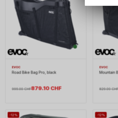
EVOC
EVOC
Road Bike Bag Pro, black
Mountain B
879.10
CHF
999.00
CHF
829.00
CH
-12%
-12%