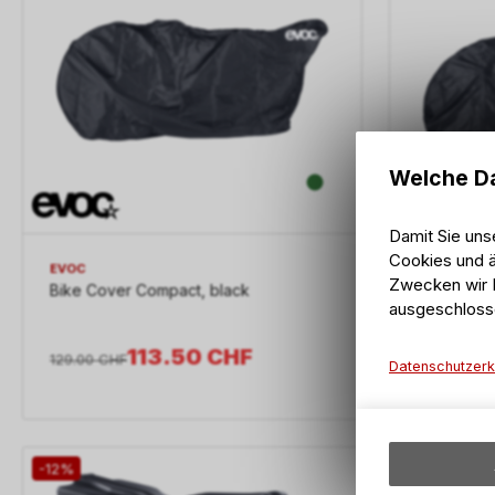
Welche Da
Damit Sie uns
Cookies und ä
EVOC
EVOC
Zwecken wir I
Bike Cover Compact, black
Bike Cove
ausgeschloss
113.50
CHF
129.00
CHF
129.00
CHF
Datenschutzerk
-12%
-12%