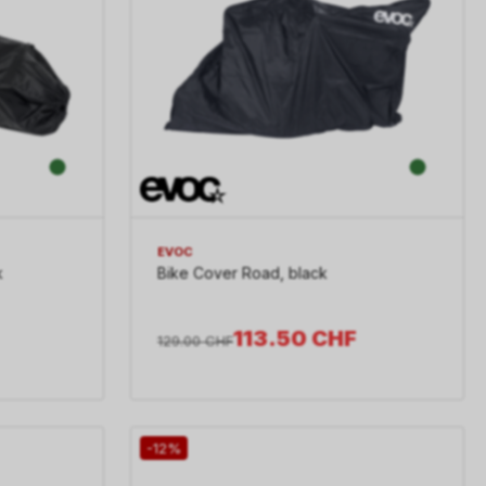
EVOC
k
Bike Cover Road, black
113.50
CHF
129.00
CHF
-12%