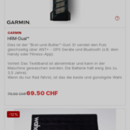
GARMIN
HRM-Dual™
Dies ist der "Brot-und-Butter"-Gurt. Er sendet den Puls
gleichzeitig über ANT+ - GPS Geräte und Bluetooth (z.B. dein
Handy oder Fitness-App).
Vorteil: Das Textilband ist abnehmbar und kann in der
Maschine gewaschen werden. Die Batterie hält ewig (bis zu
3,5 Jahre).
Wenn du nur Rad fährst, ist das die beste und günstigste Wahl.
69.50
CHF
79.00
CHF
-12%