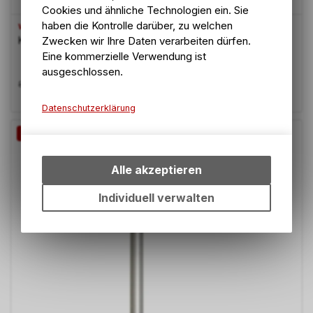
Cookies und ähnliche Technologien ein. Sie
haben die Kontrolle darüber, zu welchen
WAHOO
Zwecken wir Ihre Daten verarbeiten dürfen.
KICKR Trainer Trainingsmatte.
Eine kommerzielle Verwendung ist
ausgeschlossen.
78.30
CHF
89.00
CHF
Datenschutzerklärung
Technische Funktionen
-12%
Wir erfassen und speichern
bestimmte Interaktionen und
Alle akzeptieren
Einstellungen auf Ihrem Gerät,
um die grundlegenden
Individuell verwalten
Funktionen unseres Online-
Angebots, wie die
Verwendung des Warenkorbs,
zu ermöglichen. Bitte beachten
Sie, dass die gespeicherten
Daten keinerlei Rückschlüsse
auf Ihre persönlichen
Informationen zulassen.