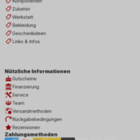
Komponenten
Zubehör
Werkstatt
Bekleidung
Geschenkideen
Links & Infos
Nützliche Informationen
Gutscheine
Finanzierung
Service
Team
Versandmethoden
Rückgabebedingungen
Rezensionen
Zahlungsmethoden