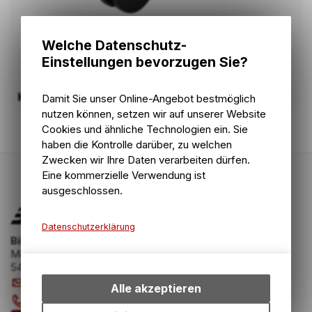
Welche Datenschutz-
Einstellungen bevorzugen Sie?
Kleinteile
Damit Sie unser Online-Angebot bestmöglich
nutzen können, setzen wir auf unserer Website
Cookies und ähnliche Technologien ein. Sie
haben die Kontrolle darüber, zu welchen
Zwecken wir Ihre Daten verarbeiten dürfen.
Eine kommerzielle Verwendung ist
ausgeschlossen.
Datenschutzerklärung
Bike Zone AG
Technische Funktionen
Mellingerstrasse 58
5400 Baden
Wir erfassen und speichern
info
@
bikezone.ch
bestimmte Interaktionen und
Alle akzeptieren
Einstellungen auf Ihrem Gerät,
056 221 20 23