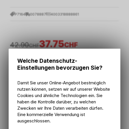
P7164
0078887
4003318888861
37.75
42.90
CHF
CHF
Welche Datenschutz-
inkl. MwSt., zzgl.
Versandkosten
Einstellungen bevorzugen Sie?
In den Warenkorb
Damit Sie unser Online-Angebot bestmöglich
nutzen können, setzen wir auf unserer Website
2 - 5 Tage ab externem Lager
Cookies und ähnliche Technologien ein. Sie
Versand
2 - 5 Tage ab externem Lager
haben die Kontrolle darüber, zu welchen
Abholung Bike Zone AG
Zwecken wir Ihre Daten verarbeiten dürfen.
Eine kommerzielle Verwendung ist
ausgeschlossen.