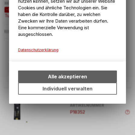
nutzen können, setzen wir auf unserer Website
BEZEICHNUNG
PREIS
Cookies und ähnliche Technologien ein. Sie
-12%
haben die Kontrolle darüber, zu welchen
Turbo Ice Gel | 1 Stück
3.35
CHF
Zwecken wir Ihre Daten verarbeiten dürfen.
Eine kommerzielle Verwendung ist
8714411002844
ausgeschlossen.
3.80
CHF
Datenschutzerklärung
Technische Funktionen
Wir erfassen und speichern
bestimmte Interaktionen und
Alle akzeptieren
Einstellungen auf Ihrem Gerät,
um die grundlegenden
Individuell verwalten
Funktionen unseres Online-
Angebots, wie die
ARTIKELNUMMER
Verwendung des Warenkorbs,
P18352
zu ermöglichen. Bitte beachten
Sie, dass die gespeicherten
Daten keinerlei Rückschlüsse
auf Ihre persönlichen