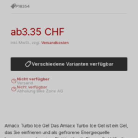
P18354
ab
3.35 CHF
inkl. MwSt., zzgl.
Versandkosten
Verschiedene Varianten verfügbar
Nicht verfügbar
Versand
Nicht verfügbar
Abholung Bike Zone AG
Amacx Turbo Ice Gel Das Amacx Turbo Ice Gel ist ein Gel,
das Sie einfrieren und als gefrorene Energiequelle