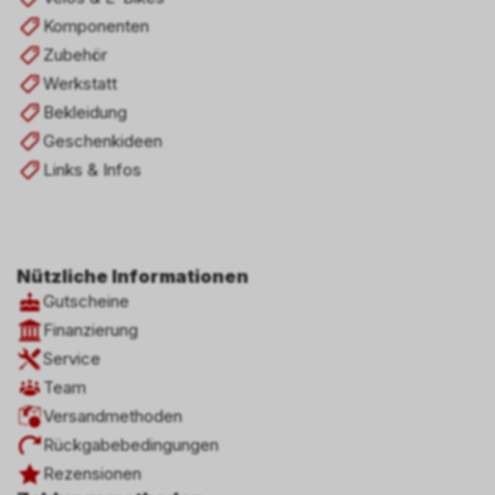
Komponenten
Zubehör
Werkstatt
Bekleidung
Geschenkideen
Links & Infos
Nützliche Informationen
Gutscheine
Finanzierung
Service
Team
Versandmethoden
Rückgabebedingungen
Rezensionen