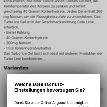
konsumieren, das einer Eistüte ähnelt. Dieses Gel hilft, die
Kerntemperatur des Körpers zu senken und liefert
gleichzeitig 40 Gramm Kohlenhydrate. Jedes Gel enthält 200
mg Natrium, um die Flüssigkeitszufuhr zu unterstützen. Das
Turbo Ice Gel ist in der Geschmacksrichtung Cola Lime
erhältlich.
- Bietet Kühlung
- 40 Gramm Kohlenhydrate
- 200mg Natrium
- 1:0,8 Kohlenhydratverhältnis
Das Turbo Ice Gel lässt sich ideal mit anderen Produkten der
Turbo Line kombinieren.
Varianten
Welche Datenschutz-
ARTIKELNUMMER
Einstellungen bevorzugen Sie?
P18353
Damit Sie unser Online-Angebot bestmöglich