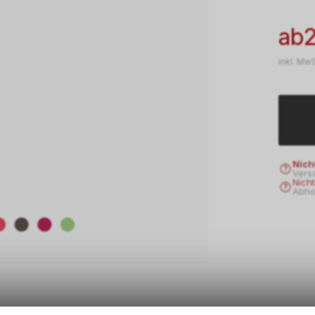
ab
inkl. MwS
Nich
Vers
Nich
Abho