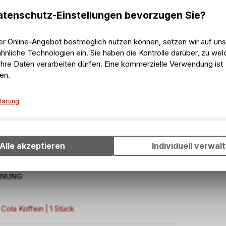
tenschutz-Einstellungen bevorzugen Sie?
em bereits Wasser zugesetzt wurde.
ählichen Freisetzung
chen Geschmacksrichtungen. - Unterstützt
er Online-Angebot bestmöglich nutzen können, setzen wir auf un
hnliche Technologien ein. Sie haben die Kontrolle darüber, zu we
hre Daten verarbeiten dürfen. Eine kommerzielle Verwendung ist
en.
lärung
Technische Funktionen
er getrunken werden. Nehmen Sie das
Wir erfassen und speichern bestimmte Interaktionen und Einstell
n.
Ihrem Gerät, um die grundlegenden Funktionen unseres Online-A
Alle akzeptieren
Individuell verwal
wie die Verwendung des Warenkorbs, zu ermöglichen. Bitte beac
dass die gespeicherten Daten keinerlei Rückschlüsse auf Ihre pe
Informationen zulassen.
HNUNG
 Cola Koffein | 1 Stück