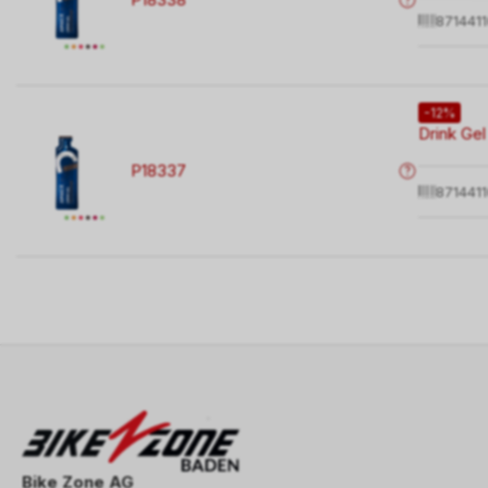
871441
-12%
Drink Gel
P18337
871441
Bike Zone AG