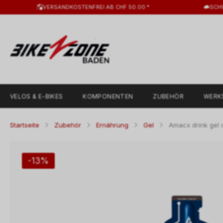
VERSANDKOSTENFREI AB CHF 50.00 *
SCH
VELOS & E-BIKES
KOMPONENTEN
ZUBEHÖR
WERK
Startseite
Zubehör
Ernährung
Gel
Amacx drink gel c
-13%