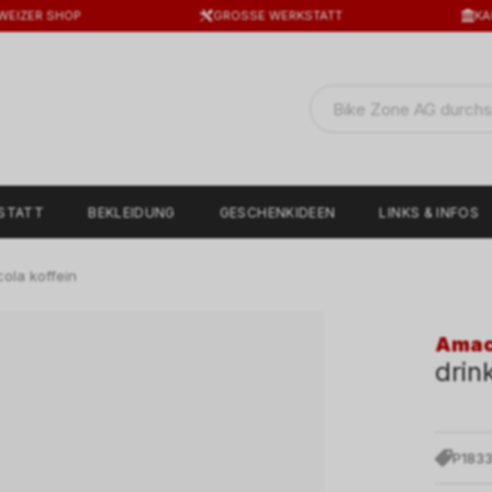
WEIZER SHOP
GROSSE WERKSTATT
KA
STATT
BEKLEIDUNG
GESCHENKIDEEN
LINKS & INFOS
ola koffein
Ama
drin
P183