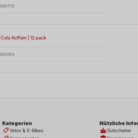
1000772
 Cola Koffein | 12 pack
1000253
Kategorien
Nützliche Inf
Velos & E-Bikes
Gutscheine