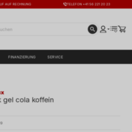
UF AUF RECHNUNG
TELEFON +41 56 221 20 23
FINANZIERUNG
SERVICE
cx
k gel cola koffein
39