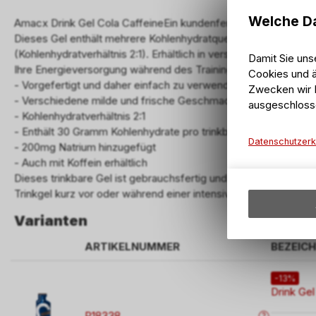
Welche Da
Amacx Drink Gel Cola CaffeineEin kundenfertiges Sportgel, d
Dieses Gel enthält mehrere Kohlenhydratquellen mit einer allm
(Kohlenhydratverhältnis 2:1). Erhältlich in verschiedenen fris
Damit Sie uns
Ihre Energieversorgung während des Trainings
Cookies und ä
- Vorgefertigt und daher einfach zu verwenden
Zwecken wir I
- Verschiedene milde und frische Geschmacksrichtungen
ausgeschloss
- Kohlenhydratverhältnis 2:1
- Enthält 30 Gramm Kohlenhydrate pro trinkbarem Gel (60ml)
Datenschutzerk
- 200mg Natrium hinzugefügt
- Auch mit Koffein erhältlich
Dieses trinkbare Gel ist gebrauchsfertig und kann ohne Wass
Trinkgel kurz vor oder während einer intensiven Sporteinheit ei
Varianten
ARTIKELNUMMER
BEZEIC
-13%
Drink Gel
P18338