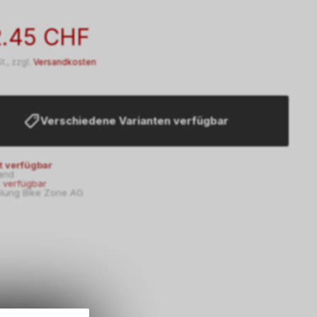
2.45 CHF
t., zzgl.
Versandkosten
Verschiedene Varianten verfügbar
t verfügbar
and
t verfügbar
lung Bike Zone AG