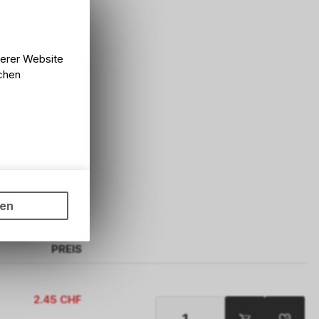
serer Website
lchen
ungen auf
ngebots,
ten
hten Sie,
rsönlichen
PREIS
2.45
CHF