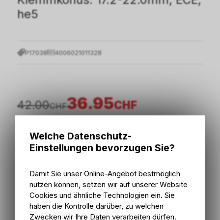
he5
P17038
4006021011328
36.95
42.00
CHF
CHF
inkl. MwSt., zzgl.
Versandkosten
Welche Datenschutz-
Einstellungen bevorzugen Sie?
In den Warenkorb
Damit Sie unser Online-Angebot bestmöglich
nutzen können, setzen wir auf unserer Website
Sofort verfügbar
Cookies und ähnliche Technologien ein. Sie
Versand
Sofort abholbar
haben die Kontrolle darüber, zu welchen
Abholung Bike Zone AG
Zwecken wir Ihre Daten verarbeiten dürfen.