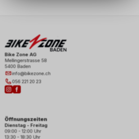
Sie, dass die gespeicherten
Daten keinerlei Rückschlüsse
auf Ihre persönlichen
Informationen zulassen.
Bike Zone AG
Mellingerstrasse 58
5400 Baden
info
@
bikezone.ch
056 221 20 23
Öffnungszeiten
Dienstag - Freitag
09:00 - 12:00 Uhr
13:30 - 18:30 Uhr