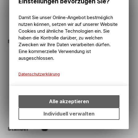
Einstellungen bevorzugen Sie?
Damit Sie unser Online-Angebot bestmöglich
nutzen können, setzen wir auf unserer Website
Cookies und ähnliche Technologien ein. Sie
haben die Kontrolle darüber, zu welchen
Schutzbleche
Zwecken wir Ihre Daten verarbeiten dürfen.
Eine kommerzielle Verwendung ist
ausgeschlossen.
Datenschutzerklärung
Technische Funktionen
Wir erfassen und speichern
bestimmte Interaktionen und
Alle akzeptieren
Einstellungen auf Ihrem Gerät,
um die grundlegenden
Individuell verwalten
Funktionen unseres Online-
Angebots, wie die
Ständer
Verwendung des Warenkorbs,
zu ermöglichen. Bitte beachten