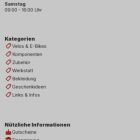
Samstag
09:00 - 16:00 Uhr
Kategorien
Velos & E-Bikes
Komponenten
Zubehör
Werkstatt
Bekleidung
Geschenkideen
Links & Infos
Nützliche Informationen
Gutscheine