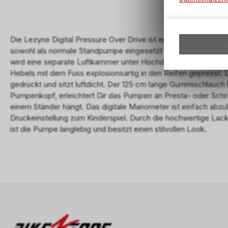
Die Lezyne Digital Pressure Over Drive ist eine Standpumpe 
sowohl als normale Standpumpe eingesetzt werden, oder für 
wird eine separate Luftkammer unter Hochdruck gesetzt und
Hebels mit dem Fuss explosionsartig in den Reifen gepresst. 
gedrückt und sitzt luftdicht. Der 125 cm lange Gummischlauch
Pumpenkopf, erleichtert Dir das Pumpen an Presta- oder Schra
einem Ständer hängt. Das digitale Manometer ist einfach abz
Druckeinstellung zum Kinderspiel. Durch die hochwertige Lac
ist die Pumpe langlebig und besitzt einen stilvollen Look.