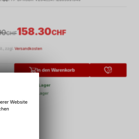
158.30
90
CHF
CHF
t., zzgl.
Versandkosten
In den Warenkorb
5 Tage ab externem Lager
and
5 Tage ab externem Lager
lung Bike Zone AG
serer Website
lchen