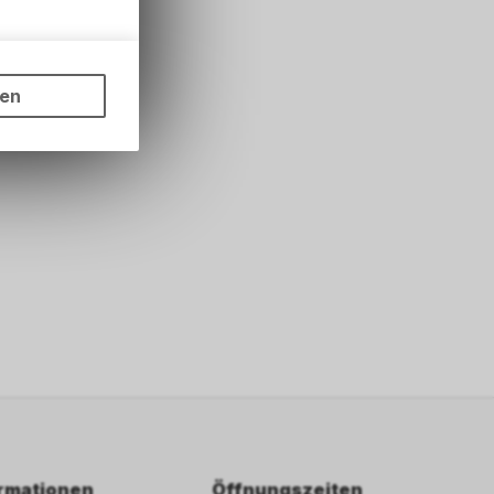
ungen auf
ngebots,
ten
hten Sie,
rsönlichen
ormationen
Öffnungszeiten