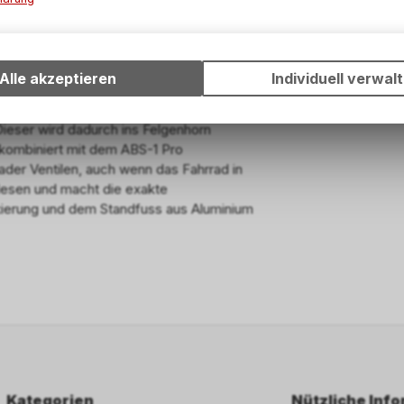
Technische Funktionen
Wir erfassen und speichern bestimmte Interaktionen und Einstell
und Tubeless-Kompressor in einem. Sie kann
Ihrem Gerät, um die grundlegenden Funktionen unseres Online-A
Alle akzeptieren
Individuell verwal
die Montage von Schlauchlosreifen. Dabei
wie die Verwendung des Warenkorbs, zu ermöglichen. Bitte beac
 das Luftvolumen durch das Umlegen eines
dass die gespeicherten Daten keinerlei Rückschlüsse auf Ihre pe
Dieser wird dadurch ins Felgenhorn
Informationen zulassen.
 kombiniert mit dem ABS-1 Pro
der Ventilen, auch wenn das Fahrrad in
ulesen und macht die exakte
kierung und dem Standfuss aus Aluminium
Kategorien
Nützliche Inf