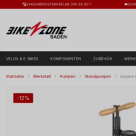
VERSANDKOSTENFREI AB CHF 50.00 *
SCH
VELOS & E-BIKES
KOMPONENTEN
ZUBEHÖR
WERK
Startseite
Werkstatt
Pumpen
Standpumpen
Lezyne D
-12%