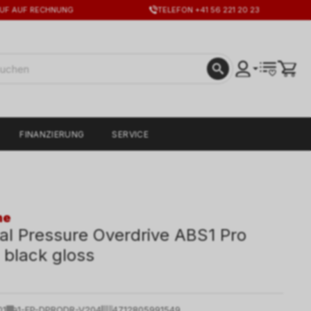
UF AUF RECHNUNG
TELEFON +41 56 221 20 23
FINANZIERUNG
SERVICE
ne
tal Pressure Overdrive ABS1 Pro
 black gloss
01
1-FP-DPRODR-V204
4712805991549