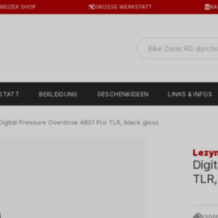
WEIZER SHOP
GROSSE WERKSTATT
KA
STATT
BEKLEIDUNG
GESCHENKIDEEN
LINKS & INFOS
igital Pressure Overdrive ABS1 Pro TLR, black gloss
Lezy
Digi
TLR,
P205