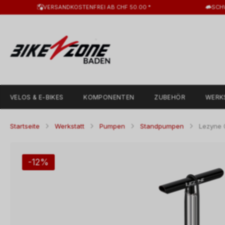
VERSANDKOSTENFREI AB CHF 50.00 *
SCH
VELOS & E-BIKES
KOMPONENTEN
ZUBEHÖR
WERK
Startseite
Werkstatt
Pumpen
Standpumpen
Lezyne C
-12%