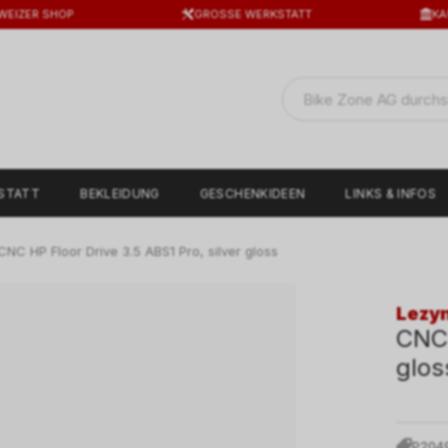
WEIZER SHOP
GROSSE WERKSTATT
KA
STATT
BEKLEIDUNG
GESCHENKIDEEN
LINKS & INFOS
NC HP Floor Drive 3.5 ABS1 Pro, silver gloss
Lezy
CNC 
glos
P204