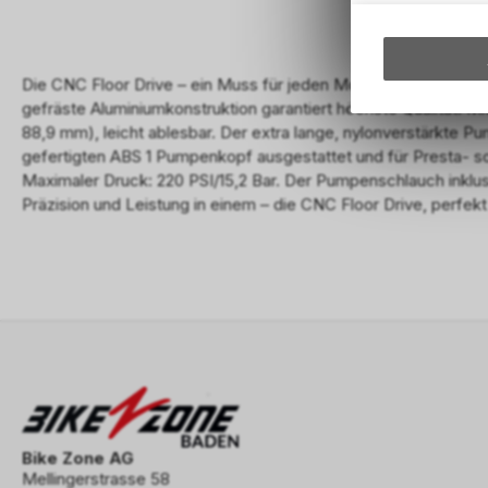
Die CNC Floor Drive – ein Muss für jeden Mountainbike- und 
gefräste Aluminiumkonstruktion garantiert höchste Qualität. M
88,9 mm), leicht ablesbar. Der extra lange, nylonverstärkte P
gefertigten ABS 1 Pumpenkopf ausgestattet und für Presta- s
Maximaler Druck: 220 PSI/15,2 Bar. Der Pumpenschlauch inklusive
Präzision und Leistung in einem – die CNC Floor Drive, perfekt
Bike Zone AG
Mellingerstrasse 58