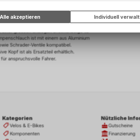
Wir erfassen und speichern bestimmte Interaktionen und Einstell
Ihrem Gerät, um die grundlegenden Funktionen unseres Online-A
Alle akzeptieren
Individuell verwal
wie die Verwendung des Warenkorbs, zu ermöglichen. Bitte beac
Roadbike-Fahrer. Die vollständig CNC-
dass die gespeicherten Daten keinerlei Rückschlüsse auf Ihre pe
it einer grossen analogen Druckanzeige (Ø
Informationen zulassen.
umpenschlauch ist mit einem aus Aluminium
owie Schrader-Ventile kompatibel.
 Kopf ist als Ersatzteil erhältlich.
 für anspruchsvolle Fahrer.
Kategorien
Nützliche Inf
Velos & E-Bikes
Gutscheine
Komponenten
Finanzierung