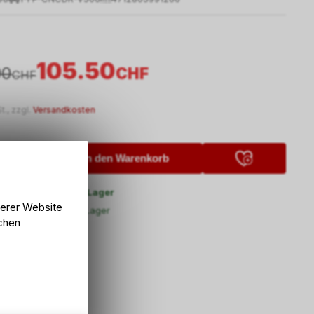
105.50
90
CHF
CHF
t., zzgl.
Versandkosten
In den Warenkorb
5 Tage ab externem Lager
and
serer Website
5 Tage ab externem Lager
lung Bike Zone AG
lchen