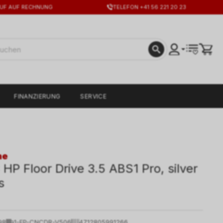
UF AUF RECHNUNG
TELEFON +41 56 221 20 23
FINANZIERUNG
SERVICE
ne
HP Floor Drive 3.5 ABS1 Pro, silver
s
98
1-FP-CNCDR-V506
4712805991266