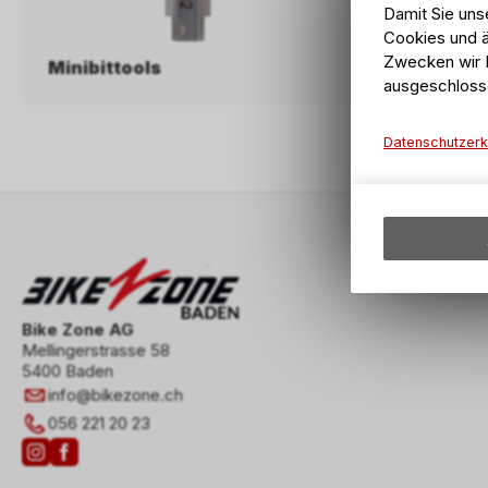
Damit Sie uns
Cookies und ä
Zwecken wir I
Minibittools
Multitoo
ausgeschloss
Datenschutzerk
Bike Zone AG
Mellingerstrasse 58
5400 Baden
info
@
bikezone.ch
056 221 20 23