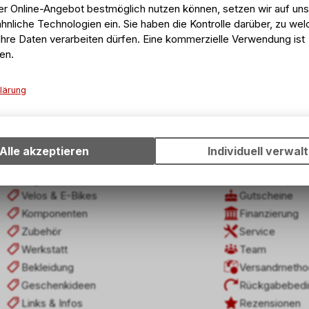
er Online-Angebot bestmöglich nutzen können, setzen wir auf un
hnliche Technologien ein. Sie haben die Kontrolle darüber, zu we
hre Daten verarbeiten dürfen. Eine kommerzielle Verwendung ist
ls
Unterwegs
en.
lärung
Technische Funktionen
Wir erfassen und speichern bestimmte Interaktionen und Einstell
Ihrem Gerät, um die grundlegenden Funktionen unseres Online-A
Alle akzeptieren
Individuell verwal
wie die Verwendung des Warenkorbs, zu ermöglichen. Bitte beac
dass die gespeicherten Daten keinerlei Rückschlüsse auf Ihre pe
Kategorien
Nützliche Inf
Informationen zulassen.
Velos & E-Bikes
Gutscheine
Komponenten
Finanzierung
Zubehör
Service
Werkstatt
Team
Bekleidung
Versandmetho
Geschenkideen
Rückgabebedi
Links & Infos
Rezensionen