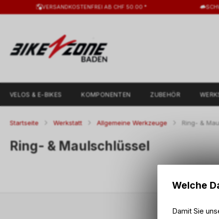
VERSANDKOSTENFREI AB CHF 50.00 *
SCH
VELOS & E-BIKES
KOMPONENTEN
ZUBEHÖR
WERK
Startseite
Werkstatt
Allgemeine Werkzeuge
Ring- & Mau
Ring- & Maulschlüssel
Welche Da
Damit Sie uns