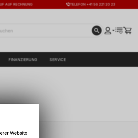
UF AUF RECHNUNG
TELEFON +41 56 221 20 23
FINANZIERUNG
SERVICE
serer Website