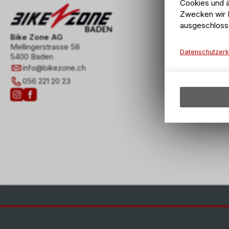
Cookies und ä
Zwecken wir I
ausgeschloss
Bike Zone AG
Mellingerstrasse 58
Datenschutzerk
5400 Baden
info
@
bikezone.ch
056 221 20 23