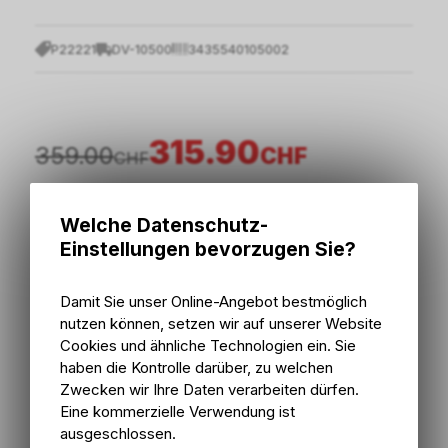
P22221
DV-10500
3435540105002
315.90
359.00
CHF
CHF
inkl. MwSt., zzgl.
Versandkosten
Welche Datenschutz-
oder
12 x CHF 26.32
ohne Zinsen
Einstellungen bevorzugen Sie?
Damit Sie unser Online-Angebot bestmöglich
In den Warenkorb
nutzen können, setzen wir auf unserer Website
Cookies und ähnliche Technologien ein. Sie
2 - 5 Tage ab externem Lager
haben die Kontrolle darüber, zu welchen
Versand
2 - 5 Tage ab externem Lager
Zwecken wir Ihre Daten verarbeiten dürfen.
Abholung Bike Zone AG
Eine kommerzielle Verwendung ist
ausgeschlossen.