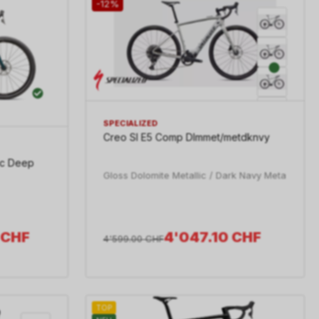
-12%
SPECIALIZED
Creo Sl E5 Comp Dlmmet/metdknvy
ic Deep
Gloss Dolomite Metallic / Dark Navy Meta
CHF
4'047.10
CHF
4'599.00
CHF
TOP