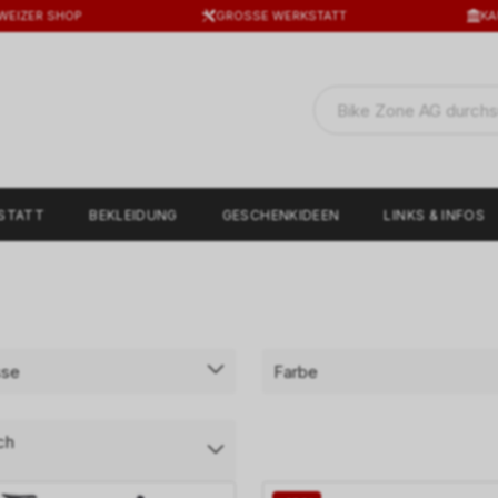
WEIZER SHOP
GROSSE WERKSTATT
KA
STATT
BEKLEIDUNG
GESCHENKIDEEN
LINKS & INFOS
sse
Farbe
ch