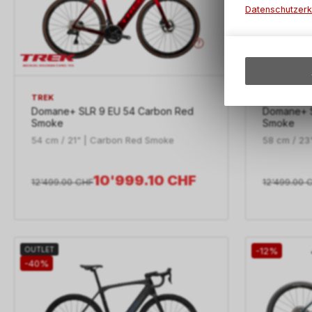
Datenschutzerk
TREK
TREK
Domane+ SLR 9 EU 54 Carbon Red
Domane+ S
Smoke
Smoke
54 cm / 21" | Carbon Red Smoke
58 cm / 23
10'999.10
CHF
12'499.00
CHF
12'499.00
OUTLET
-12%
-40%