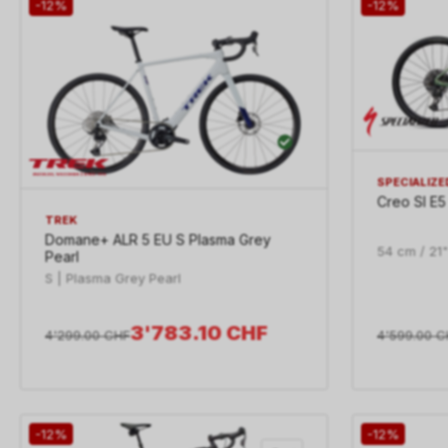
-12%
-12%
SPECIALIZE
Creo Sl E
TREK
Domane+ ALR 5 EU S Plasma Grey
54 cm / 21" 
Pearl
S | Plasma Grey Pearl
3'783.10
CHF
4'599.00
C
4'299.00
CHF
-12%
-12%