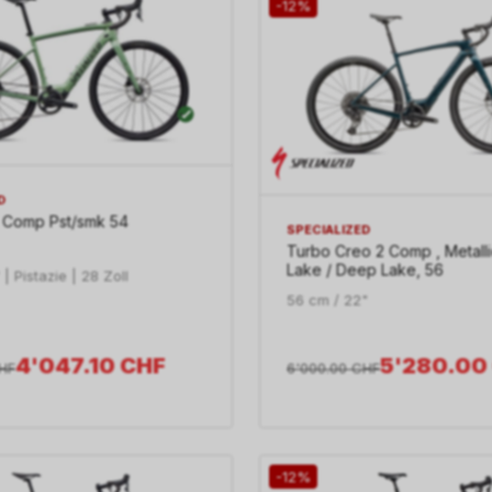
-12%
D
5 Comp Pst/smk 54
SPECIALIZED
Turbo Creo 2 Comp , Metall
Lake / Deep Lake, 56
| Pistazie | 28 Zoll
56 cm / 22"
4'047.10
CHF
5'280.00
HF
6'000.00
CHF
-12%