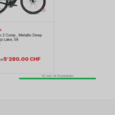
D
o 2 Comp , Metallic Deep
ep Lake, 56
"
5'280.00
CHF
HF
14
von
14
Produkten