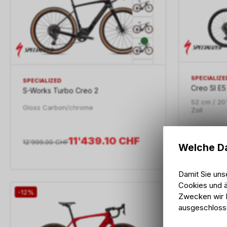
SPECIALIZE
SPECIALIZED
Creo Sl E
S-Works Turbo Creo 2
52 cm / 20"
Gloss Carbon/chrome
Zoll
11'439.10
CHF
4'599.00
C
12'999.00
CHF
Welche Da
Damit Sie uns
Cookies und ä
-12%
-12%
Zwecken wir I
ausgeschloss