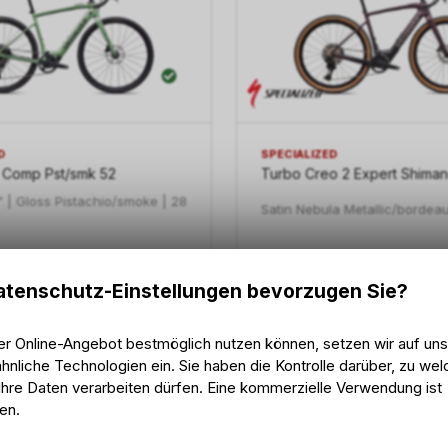
D
SPECIALIZED
5 Comp Pst/smk 52
Turbo Creo 2 Expert Shima
 | Gloss Pistachio/smoke | 28
Satin Nebula Metallic/bordeau
4'047.10
CHF
7'479.10
HF
8'499.00
CHF
tenschutz-Einstellungen bevorzugen Sie?
er Online-Angebot bestmöglich nutzen können, setzen wir auf un
hnliche Technologien ein. Sie haben die Kontrolle darüber, zu we
NEU
hre Daten verarbeiten dürfen. Eine kommerzielle Verwendung ist
-12%
en.