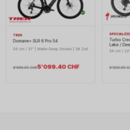
SPECIALIZE
TREK
Turbo Cre
Domane+ SLR 6 Pro 54
Lake / De
54 cm / 21" | Matte Deep Smoke | 28 Zoll
56 cm / 22
5'099.40
CHF
8'499.00
CHF
6'000.00
C