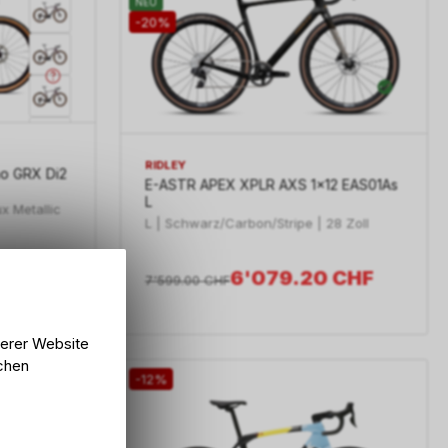
NEU
-20%
RIDLEY
no GRX Di2
E-ASTR APEX XPLR AXS 1x12 EAS01As
L
x Metallic
L | Schwarz/Carbon/Stripe | 28 Zoll
CHF
6'079.20
CHF
7'599.00
CHF
serer Website
lchen
-12%