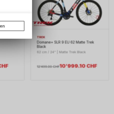
ungen auf
ngebots,
ten
hten Sie,
rsönlichen
r 2 EQ
TREK
Domane+ SLR 9 EU 62 Matte Trek
Black
62 cm / 24" | Matte Trek Black
CHF
10'999.10
CHF
12'499.00
CHF