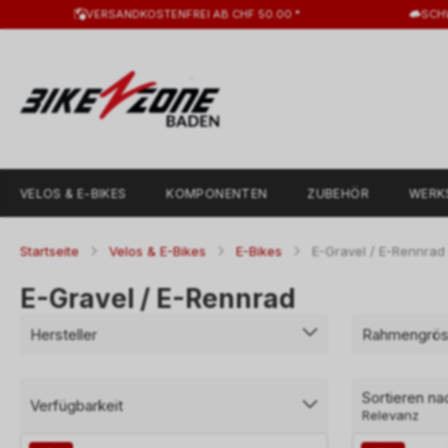
VERSANDKOSTENFREI AB CHF 50.00 *
SCH
VELOS & E-BIKES
KOMPONENTEN
ZUBEHÖR
WERK
Startseite
Velos & E-Bikes
E-Bikes
E-Gravel / E-Rennrad
E-Gravel / E-Rennrad
Hersteller
Rahmengrö
Sortieren na
Verfügbarkeit
Relevanz