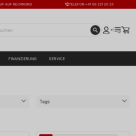
UF AUF RECHNUNG
TELEFON +41 56 221 20 23
FINANZIERUNG
SERVICE
Tags