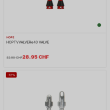
HOPE
HOPTVVALVERe40 VALVE
28.95
CHF
32.90
CHF
-12%