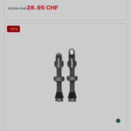
28.95
CHF
32.90
CHF
-12%