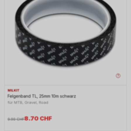
MILKIT
Felgenband TL, 25mm 10m schwarz
für MTB, Gravel, Road
8.70
CHF
9.90
CHF