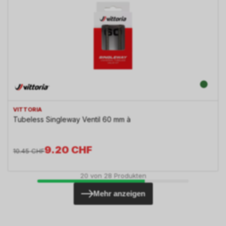
VITTORIA
Tubeless Singleway Ventil 60 mm à
9.20
CHF
10.45
CHF
20
von
28
Produkten
Mehr anzeigen