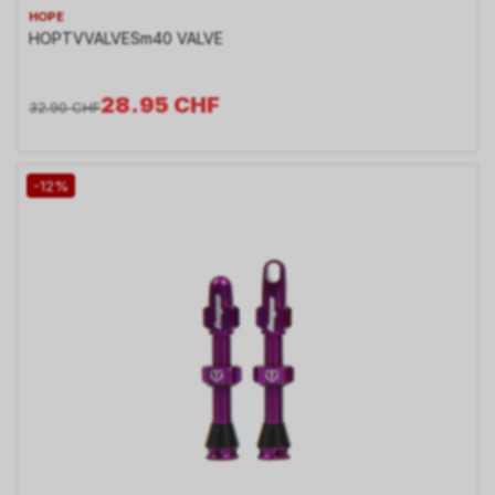
HOPE
HOPTVVALVESm40 VALVE
28.95
CHF
32.90
CHF
-12%