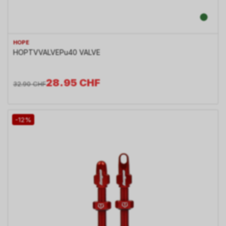
HOPE
HOPTVVALVEPu40 VALVE
28.95
CHF
32.90
CHF
-12%