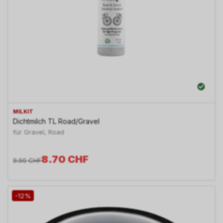
MILKIT
Dichtmilch TL Road/Gravel
für Gravel, Road
8.70
CHF
9.90
CHF
-12%