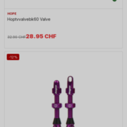
HOPE
Hoptvvalvebk60 Valve
28.95
CHF
32.90
CHF
-12%