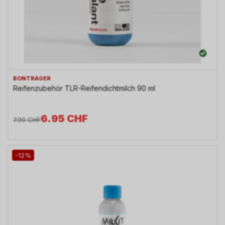
BONTRAGER
Reifenzubehör TLR-Reifendichtmilch 90 ml
6.95
CHF
7.90
CHF
-12%