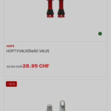
HOPE
HOPTVVALVERe60 VALVE
28.95
CHF
32.90
CHF
-12%