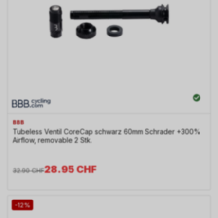
BBB
Tubeless Ventil CoreCap schwarz 60mm Schrader +300%
Airflow, removable 2 Stk.
28.95
CHF
32.90
CHF
-12%