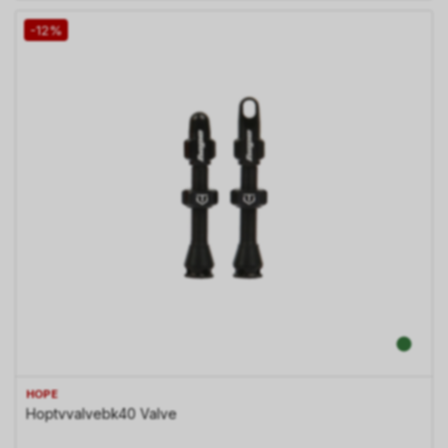
-12%
HOPE
Hoptvvalvebk40 Valve