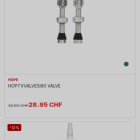
HOPE
HOPTVVALVESi60 VALVE
28.95
CHF
32.90
CHF
-12%