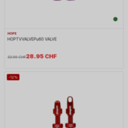
HOPE
HOPTVVALVEPu60 VALVE
28.95
CHF
32.90
CHF
-12%