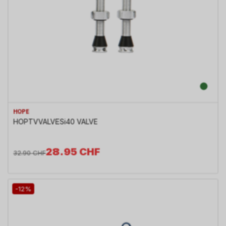
HOPE
HOPTVVALVESi40 VALVE
28.95
CHF
32.90
CHF
-12%