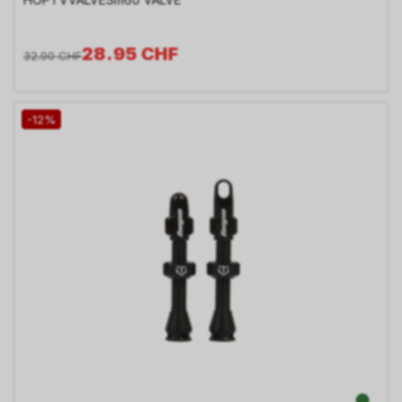
28.95
CHF
32.90
CHF
-12%