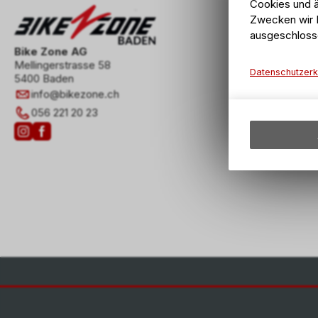
Cookies und ä
Zwecken wir I
ausgeschloss
Bike Zone AG
Mellingerstrasse 58
Datenschutzerk
5400 Baden
info
@
bikezone.ch
056 221 20 23