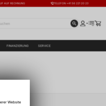
UF AUF RECHNUNG
TELEFON +41 56 221 20 23
FINANZIERUNG
SERVICE
serer Website