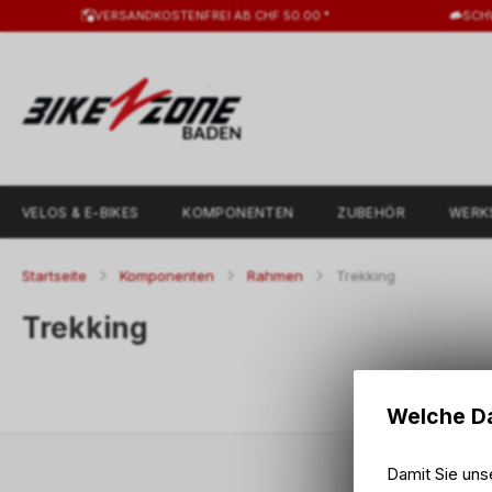
VERSANDKOSTENFREI AB CHF 50.00 *
SCH
VELOS & E-BIKES
KOMPONENTEN
ZUBEHÖR
WERK
Startseite
Komponenten
Rahmen
Trekking
Trekking
Welche Da
Damit Sie uns