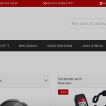
WEIZER SHOP
GROSSE WERKSTATT
KA
STATT
BEKLEIDUNG
GESCHENKIDEEN
LINKS & INFOS
Sortieren nach
t
Relevanz
-12%