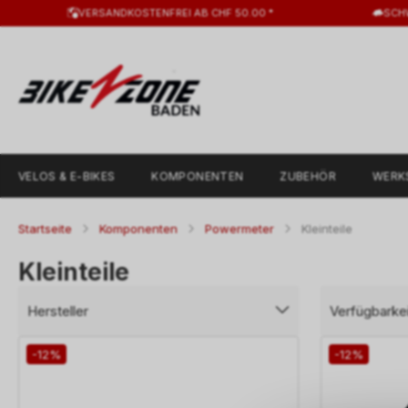
VERSANDKOSTENFREI AB CHF 50.00 *
SCH
VELOS & E-BIKES
KOMPONENTEN
ZUBEHÖR
WERK
Startseite
Komponenten
Powermeter
Kleinteile
Kleinteile
Hersteller
Verfügbarkei
-12%
-12%