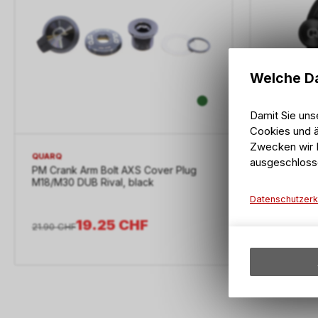
Welche Da
Damit Sie uns
Cookies und ä
Zwecken wir I
QUARQ
QUARQ
ausgeschloss
PM Crank Arm Bolt AXS Cover Plug
Power Met
M18/M30 DUB Rival, black
AXS Trans
Datenschutzerk
19.25
CHF
21.90
CHF
494.90
CH