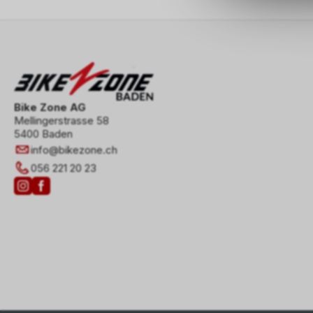
Bike Zone AG
Mellingerstrasse 58
5400 Baden
info
@
bikezone.ch
056 221 20 23