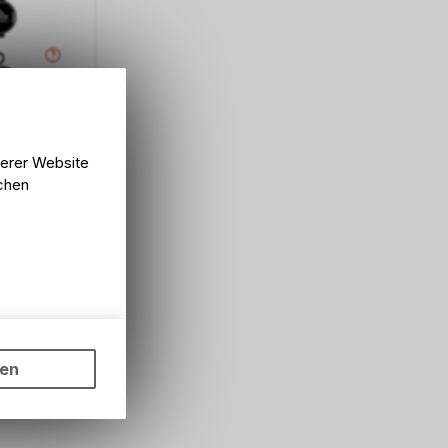
o GPS Set
serer Website
lchen
ungen auf
ngebots,
ten
hten Sie,
rsönlichen