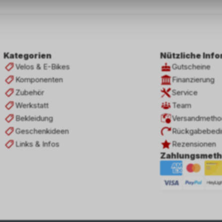
Kategorien
Nützliche Inf
Velos & E-Bikes
Gutscheine
Komponenten
Finanzierung
Zubehör
Service
Werkstatt
Team
Bekleidung
Versandmetho
Geschenkideen
Rückgabebedi
Links & Infos
Rezensionen
Zahlungsmet