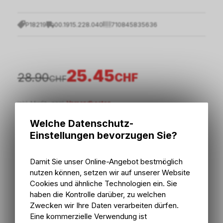
P18219
00.1915.228.040
710845835636
25.45
28.90
CHF
CHF
inkl. MwSt., zzgl.
Versandkosten
Welche Datenschutz-
Einstellungen bevorzugen Sie?
In den Warenkorb
Damit Sie unser Online-Angebot bestmöglich
2 - 5 Tage ab externem Lager
Versand
nutzen können, setzen wir auf unserer Website
2 - 5 Tage ab externem Lager
Abholung Bike Zone AG
Cookies und ähnliche Technologien ein. Sie
haben die Kontrolle darüber, zu welchen
Zwecken wir Ihre Daten verarbeiten dürfen.
Eine kommerzielle Verwendung ist