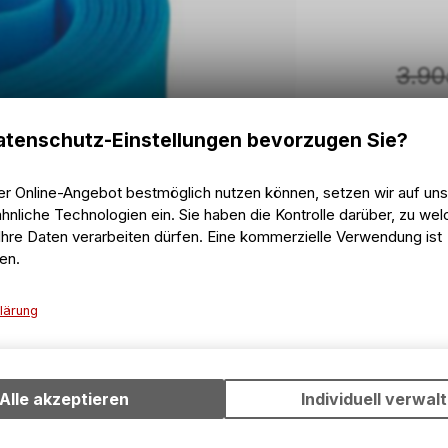
3.90
inkl. MwS
tenschutz-Einstellungen bevorzugen Sie?
er Online-Angebot bestmöglich nutzen können, setzen wir auf un
hnliche Technologien ein. Sie haben die Kontrolle darüber, zu we
hre Daten verarbeiten dürfen. Eine kommerzielle Verwendung ist
2 - 
en.
Vers
2 - 
Abho
lärung
Technische Funktionen
Wir erfassen und speichern bestimmte Interaktionen und Einstell
Ihrem Gerät, um die grundlegenden Funktionen unseres Online-A
Alle akzeptieren
Individuell verwal
wie die Verwendung des Warenkorbs, zu ermöglichen. Bitte beac
dass die gespeicherten Daten keinerlei Rückschlüsse auf Ihre pe