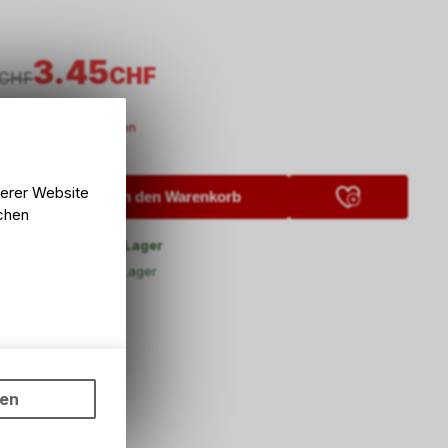
3.45
CHF
CHF
t., zzgl.
Versandkosten
serer Website
In den Warenkorb
lchen
5 Tage ab externem Lager
and
5 Tage ab externem Lager
lung Bike Zone AG
ungen auf
ngebots,
ten
hten Sie,
rsönlichen