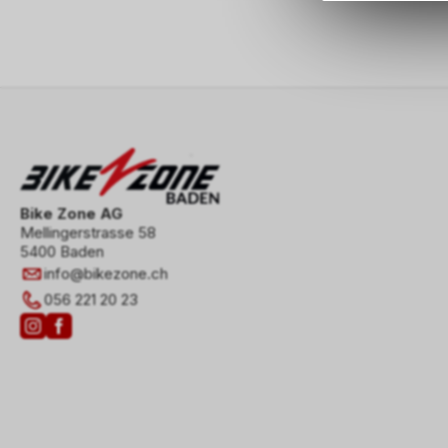
Bike Zone AG
Mellingerstrasse 58
5400 Baden
info
@
bikezone.ch
056 221 20 23