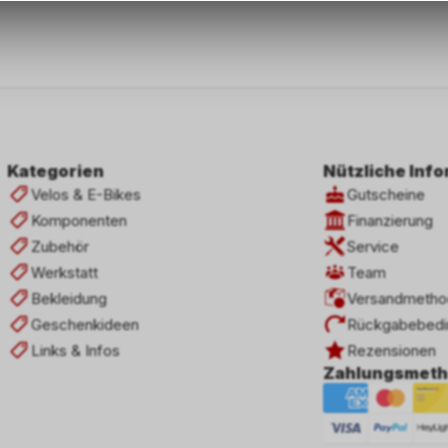
Informationen zulassen.
Kategorien
Nützliche Inf
Velos & E-Bikes
Gutscheine
Komponenten
Finanzierung
Zubehör
Service
Werkstatt
Team
Bekleidung
Versandmetho
Geschenkideen
Rückgabebedi
Links & Infos
Rezensionen
Zahlungsmet