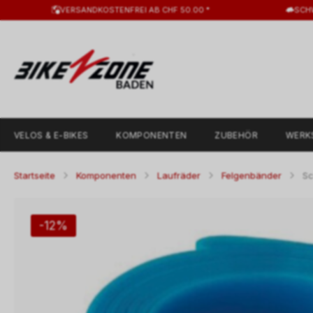
VERSANDKOSTENFREI AB CHF 50.00 *
SCH
VELOS & E-BIKES
KOMPONENTEN
ZUBEHÖR
WERK
Startseite
Komponenten
Laufräder
Felgenbänder
Sc
-12%