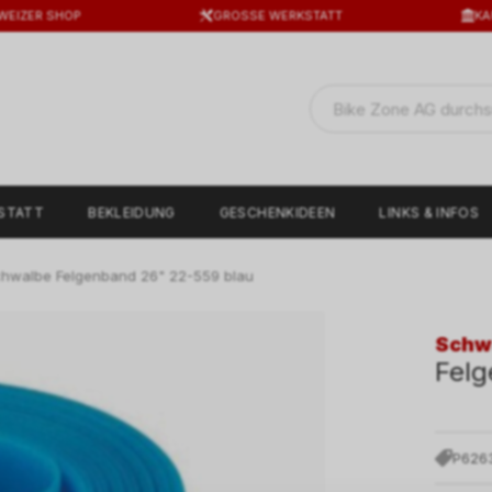
WEIZER SHOP
GROSSE WERKSTATT
KA
STATT
BEKLEIDUNG
GESCHENKIDEEN
LINKS & INFOS
hwalbe Felgenband 26" 22-559 blau
Schw
Felg
P626