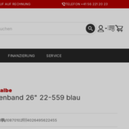
UF AUF RECHNUNG
TELEFON +41 56 221 20 23
FINANZIERUNG
SERVICE
albe
enband 26" 22-559 blau
3
10870102
4026495622455