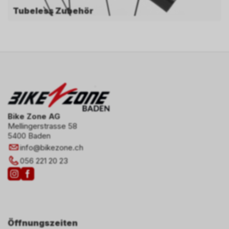
Tubeless Zubehör
Bike Zone AG
Mellingerstrasse 58
5400 Baden
info
@
bikezone.ch
056 221 20 23
Öffnungszeiten