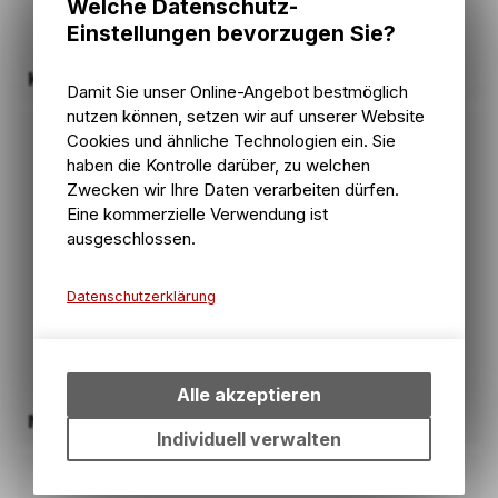
Welche Datenschutz-
Einstellungen bevorzugen Sie?
Kleinteile
Damit Sie unser Online-Angebot bestmöglich
nutzen können, setzen wir auf unserer Website
Cookies und ähnliche Technologien ein. Sie
haben die Kontrolle darüber, zu welchen
Zwecken wir Ihre Daten verarbeiten dürfen.
Eine kommerzielle Verwendung ist
ausgeschlossen.
Datenschutzerklärung
Technische Funktionen
Wir erfassen und speichern
bestimmte Interaktionen und
Alle akzeptieren
Einstellungen auf Ihrem Gerät,
Naben
um die grundlegenden
Individuell verwalten
Funktionen unseres Online-
Angebots, wie die