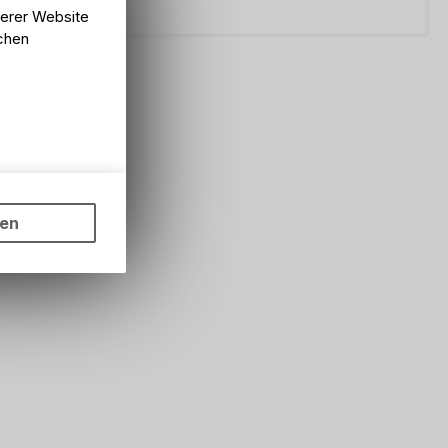
serer Website
lchen
ungen auf
ngebots,
ten
hten Sie,
rsönlichen