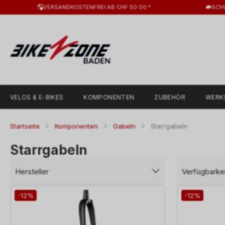
VERSANDKOSTENFREI AB CHF 50.00 *
SCH
VELOS & E-BIKES
KOMPONENTEN
ZUBEHÖR
WERK
Startseite
Komponenten
Gabeln
Starrgabeln
Starrgabeln
Hersteller
Verfügbarkei
-12%
-12%