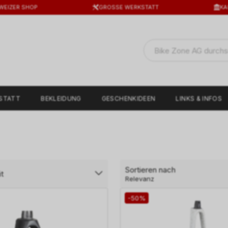
WEIZER SHOP
GROSSE WERKSTATT
KA
STATT
BEKLEIDUNG
GESCHENKIDEEN
LINKS & INFOS
Sortieren nach
t
Relevanz
-50%