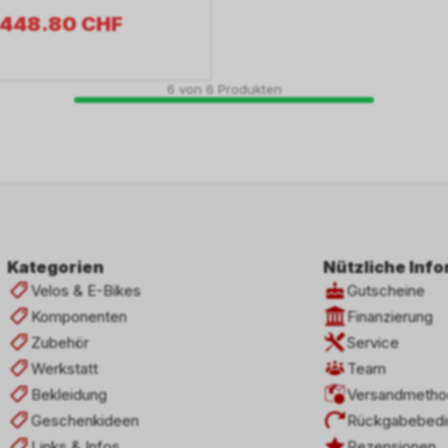
448.80
CHF
6
von
6
Produkten
Kategorien
Nützliche Inf
Velos & E-Bikes
Gutscheine
Komponenten
Finanzierung
Zubehör
Service
Werkstatt
Team
Bekleidung
Versandmetho
Geschenkideen
Rückgabebedi
Links & Infos
Rezensionen