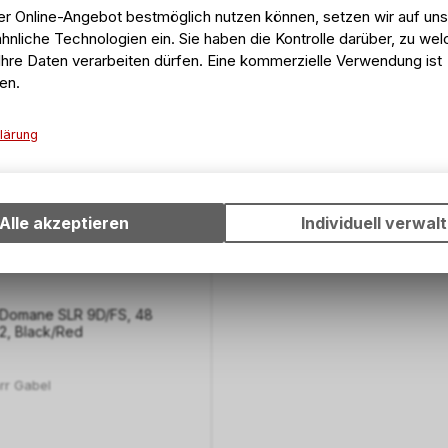
er Online-Angebot bestmöglich nutzen können, setzen wir auf un
hnliche Technologien ein. Sie haben die Kontrolle darüber, zu we
hre Daten verarbeiten dürfen. Eine kommerzielle Verwendung ist
en.
lärung
Technische Funktionen
Wir erfassen und speichern bestimmte Interaktionen und Einstell
Ihrem Gerät, um die grundlegenden Funktionen unseres Online-A
Alle akzeptieren
Individuell verwal
wie die Verwendung des Warenkorbs, zu ermöglichen. Bitte beac
dass die gespeicherten Daten keinerlei Rückschlüsse auf Ihre pe
Informationen zulassen.
d Domane SLR 9D/FS, 48
2, Black/Red
rr Gabel