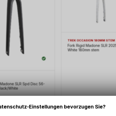
TREK OCCASION 180MM STEM
Fork Rigid Madone SLR 2025
White 180mm stem
d Madone SLR Spd Disc 56-
lack/White
tenschutz-Einstellungen bevorzugen Sie?
528.00
CHF
340.00
CH
F
680.00
CHF