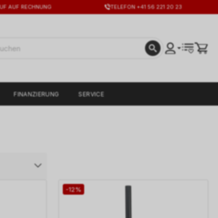
UF AUF RECHNUNG
TELEFON +41 56 221 20 23
FINANZIERUNG
SERVICE
-12%