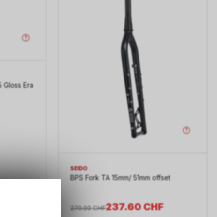
 Gloss Era
SEIDO
BPS Fork TA 15mm/ 51mm offset
F
237.60
CHF
270.00
CHF