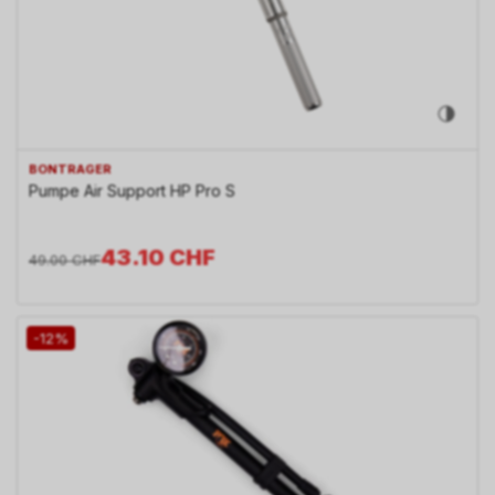
BONTRAGER
Pumpe Air Support HP Pro S
43.10
CHF
49.00
CHF
-12%