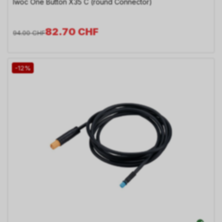
Iwoc One Button X35 C (round Connector)
82.70
CHF
94.00
CHF
-12%