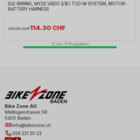
ELE WIRING, MY20 VADO (L1E) TCD-W SYSTEM, MOTOR-
BATTERY HARNESS
114.30
CHF
129.90
CHF
11
von
11
Produkten
Bike Zone AG
Mellingerstrasse 58
5400 Baden
info
@
bikezone.ch
056 221 20 23