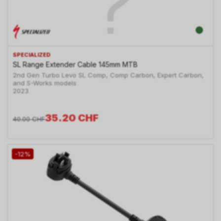
SPECIALIZED
SL Range Extender Cable 145mm MTB
2nd Gen Turbo Levo SL Comp, Comp Carbon, Expert Carbon,
and S-Works models
2023
35.20
CHF
40.00
CHF
-12%