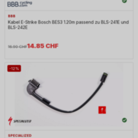
BBB
Kabel E-Strike Bosch BES3 1.20m passend zu BLS-241E und
BLS-242E
14.85
CHF
16.90
CHF
-12%
SPECIALIZED