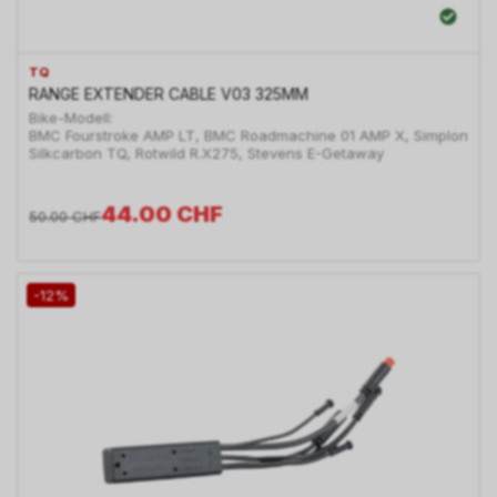
TQ
RANGE EXTENDER CABLE V03 325MM
Bike-Modell:
BMC Fourstroke AMP LT, BMC Roadmachine 01 AMP X, Simplon
Silkcarbon TQ, Rotwild R.X275, Stevens E-Getaway
44.00
CHF
50.00
CHF
-12%