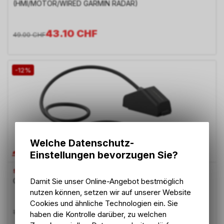
(HMI/MOTOR/WIRED GARMIN RADAR)
43.10
CHF
49.00
CHF
-12%
Welche Datenschutz-
Einstellungen bevorzugen Sie?
SRAM
Damit Sie unser Online-Angebot bestmöglich
Cable Extension Cord 780mm Higo Micro A
nutzen können, setzen wir auf unserer Website
Cookies und ähnliche Technologien ein. Sie
104.70
CHF
119.00
CHF
haben die Kontrolle darüber, zu welchen