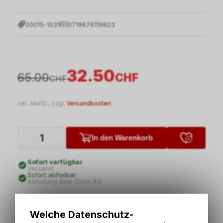
20015-1031
0719676119823
32.50
65.00
CHF
CHF
inkl. MwSt., zzgl.
Versandkosten
In den Warenkorb
Sofort verfügbar
Versand
Sofort abholbar
Abholung Bike Zone AG
Welche Datenschutz-