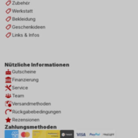
Zubehör
Werkstatt
Bekleidung
Geschenkideen
Links & Infos
Nützliche Informationen
Gutscheine
Finanzierung
Service
Team
Versandmethoden
Rückgabebedingungen
Rezensionen
Zahlungsmethoden