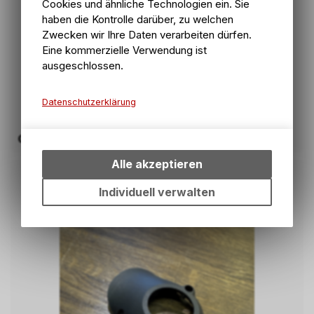
Cookies und ähnliche Technologien ein. Sie
haben die Kontrolle darüber, zu welchen
Zwecken wir Ihre Daten verarbeiten dürfen.
Eine kommerzielle Verwendung ist
ausgeschlossen.
Datenschutzerklärung
Technische Funktionen
Griffe
Wir erfassen und speichern
bestimmte Interaktionen und
Alle akzeptieren
Einstellungen auf Ihrem Gerät,
um die grundlegenden
Individuell verwalten
Funktionen unseres Online-
Angebots, wie die
Verwendung des Warenkorbs,
zu ermöglichen. Bitte beachten
Sie, dass die gespeicherten
Daten keinerlei Rückschlüsse
auf Ihre persönlichen
Informationen zulassen.