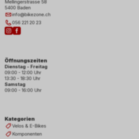
Mellingerstrasse 58
5400 Baden
info
@
bikezone.ch
056 221 20 23
Öffnungszeiten
Dienstag - Freitag
09:00 - 12:00 Uhr
13:30 - 18:30 Uhr
Samstag
09:00 - 16:00 Uhr
Kategorien
Velos & E-Bikes
Komponenten