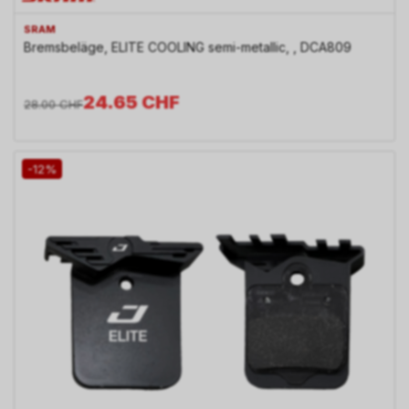
SRAM
Bremsbeläge, ELITE COOLING semi-metallic, , DCA809
24.65
CHF
28.00
CHF
-12%