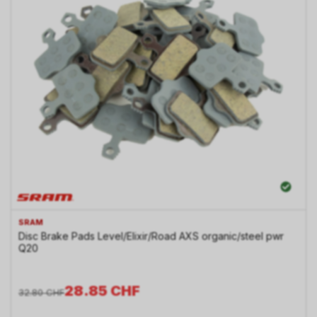
SRAM
Disc Brake Pads Level/Elixir/Road AXS organic/steel pwr
Q20
28.85
CHF
32.80
CHF