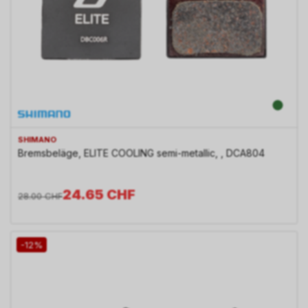
SHIMANO
Bremsbeläge, ELITE COOLING semi-metallic, , DCA804
24.65
CHF
28.00
CHF
-12%