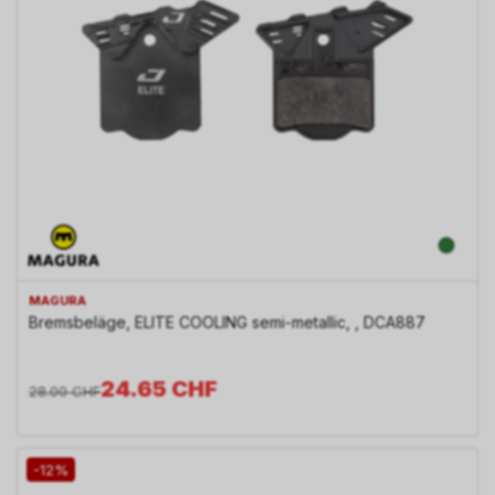
MAGURA
Bremsbeläge, ELITE COOLING semi-metallic, , DCA887
24.65
CHF
28.00
CHF
-12%