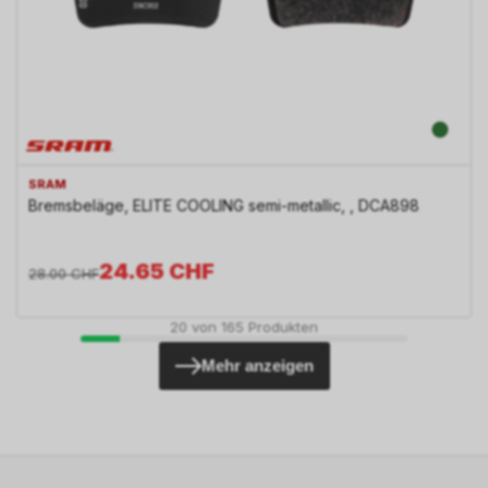
SRAM
Bremsbeläge, ELITE COOLING semi-metallic, , DCA898
24.65
CHF
28.00
CHF
20
von
165
Produkten
Mehr anzeigen