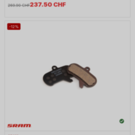
237.50
CHF
269.90
CHF
-12%