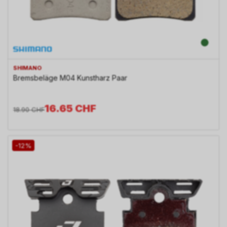
SHIMANO
Bremsbeläge M04 Kunstharz Paar
16.65
CHF
18.90
CHF
-12%