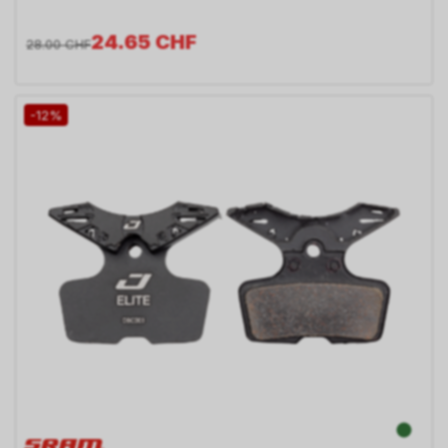
24.65
CHF
28.00
CHF
-12%