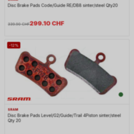
Disc Brake Pads Code/Guide RE/DB8 sinter/steel Qty20
299.10
CHF
339.90
CHF
-12%
SRAM
Disc Brake Pads Level/G2/Guide/Trail 4Piston sinter/steel
Qty 20