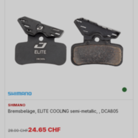
SHIMANO
Bremsbeläge, ELITE COOLING semi-metallic, , DCA805
24.65
CHF
28.00
CHF