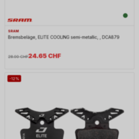
SRAM
Bremsbeläge, ELITE COOLING semi-metallic, , DCA879
24.65
CHF
28.00
CHF
-12%