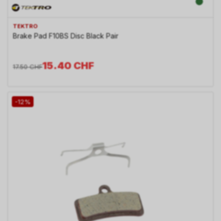
TEKTRO
Brake Pad F10BS Disc Black Pair
15.40
CHF
17.50
CHF
-12%