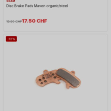
SRAM
Disc Brake Pads Maven organic/steel
17.50
CHF
19.90
CHF
-12%