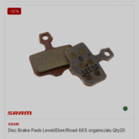
-12%
SRAM
Disc Brake Pads Level/Elixir/Road AXS organic/alu Qty20