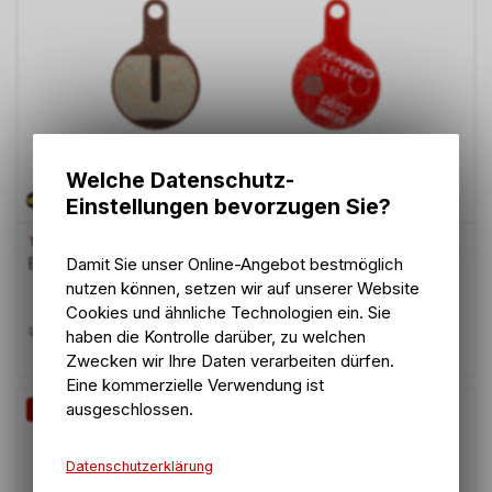
Welche Datenschutz-
Einstellungen bevorzugen Sie?
TEKTRO
Damit Sie unser Online-Angebot bestmöglich
Brake Pad L10.11 Disc Red Pair
nutzen können, setzen wir auf unserer Website
Cookies und ähnliche Technologien ein. Sie
15.40
CHF
17.50
CHF
haben die Kontrolle darüber, zu welchen
Zwecken wir Ihre Daten verarbeiten dürfen.
Eine kommerzielle Verwendung ist
ausgeschlossen.
-12%
Datenschutzerklärung