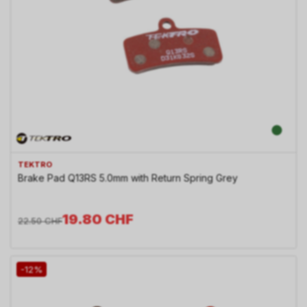
TEKTRO
Brake Pad Q13RS 5.0mm with Return Spring Grey
19.80
CHF
22.50
CHF
-12%