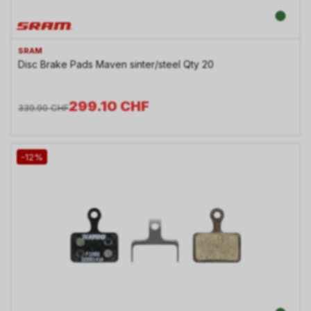
SRAM
Disc Brake Pads Maven sinter/steel Qty 20
299.10
CHF
339.90
CHF
-12%