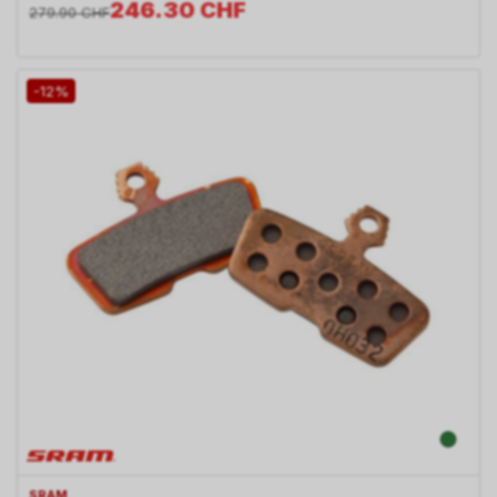
246.30
CHF
279.90
CHF
-12%
SRAM