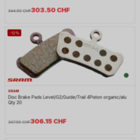
303.50
CHF
344.90
CHF
-12%
SRAM
Disc Brake Pads Level/G2/Guide/Trail 4Piston organic/alu
Qty 20
306.15
CHF
347.90
CHF