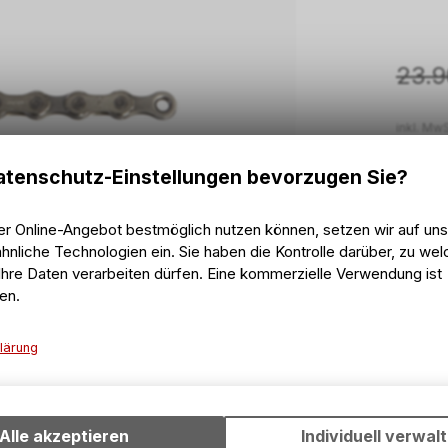
23.9
inkl. MwS
tenschutz-Einstellungen bevorzugen Sie?
er Online-Angebot bestmöglich nutzen können, setzen wir auf un
2 - 
hnliche Technologien ein. Sie haben die Kontrolle darüber, zu we
Vers
2 - 
hre Daten verarbeiten dürfen. Eine kommerzielle Verwendung ist
Abho
en.
lärung
Technische Funktionen
Wir erfassen und speichern bestimmte Interaktionen und Einstell
Ihrem Gerät, um die grundlegenden Funktionen unseres Online-A
Alle akzeptieren
Individuell verwal