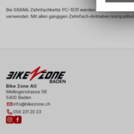
Bei SRAMs Zehnfachkette PC-1031 werden das Kettenschlos
verwendet. Mit allen gängigen Zehnfach-Antrieben kompatibel
Bike Zone AG
Mellingerstrasse 58
5400 Baden
info
@
bikezone.ch
056 221 20 23