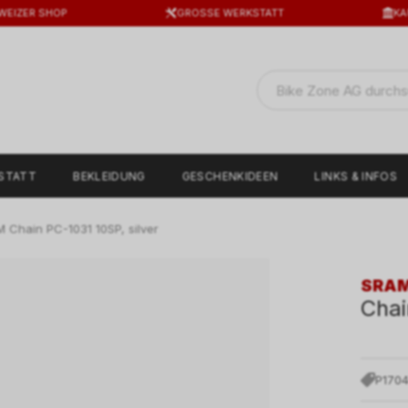
WEIZER SHOP
GROSSE WERKSTATT
KA
STATT
BEKLEIDUNG
GESCHENKIDEEN
LINKS & INFOS
 Chain PC-1031 10SP, silver
SRA
Chai
P170