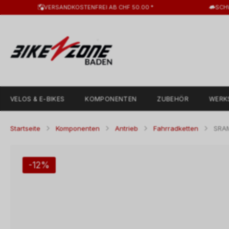
VERSANDKOSTENFREI AB CHF 50.00 *
SCH
VELOS & E-BIKES
KOMPONENTEN
ZUBEHÖR
WERK
Startseite
Komponenten
Antrieb
Fahrradketten
SRAM
-12%