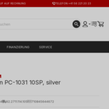
UF AUF RECHNUNG
TELEFON +41 56 221 20 23
FINANZIERUNG
SERVICE
M
n PC-1031 10SP, silver
44
92.2711.114.105
710845644672