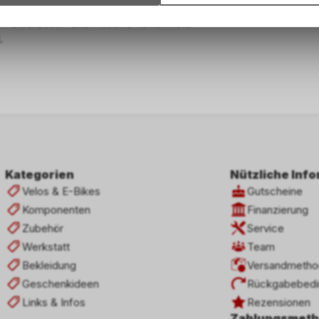
wie die Verwendung des Warenkorbs, zu ermöglichen. Bitte beac
dass die gespeicherten Daten keinerlei Rückschlüsse auf Ihre pe
s PowerLock® und massive Kettenniete
Informationen zulassen.
.
Kategorien
Nützliche Inf
Velos & E-Bikes
Gutscheine
Komponenten
Finanzierung
Zubehör
Service
Werkstatt
Team
Bekleidung
Versandmetho
Geschenkideen
Rückgabebedi
Links & Infos
Rezensionen
Zahlungsmet