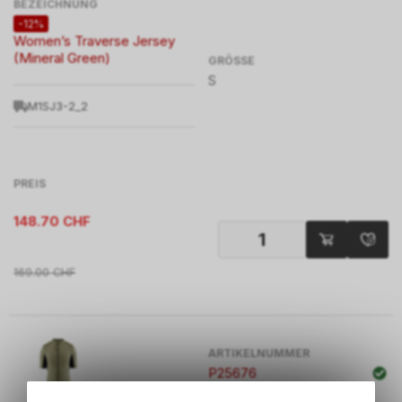
BEZEICHNUNG
-12%
Women’s Traverse Jersey
(Mineral Green)
GRÖSSE
S
M1SJ3-2_2
PREIS
148.70
CHF
169.00
CHF
ARTIKELNUMMER
P25676