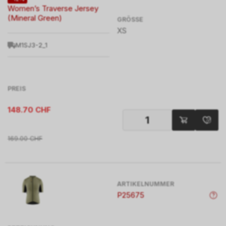
Women’s Traverse Jersey
(Mineral Green)
GRÖSSE
XS
M1SJ3-2_1
PREIS
148.70
CHF
169.00
CHF
ARTIKELNUMMER
P25675