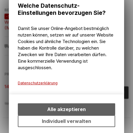
Welche Datenschutz-
BEZEICHNUNG
Einstellungen bevorzugen Sie?
-12%
Women’s Traverse Jersey
(Mineral Green)
Damit Sie unser Online-Angebot bestmöglich
GRÖSSE
nutzen können, setzen wir auf unserer Website
M
Cookies und ähnliche Technologien ein. Sie
M1SJ3-
5060984075383
haben die Kontrolle darüber, zu welchen
2_3
Zwecken wir Ihre Daten verarbeiten dürfen.
Eine kommerzielle Verwendung ist
ausgeschlossen.
PREIS
Datenschutzerklärung
148.70
CHF
Technische Funktionen
Wir erfassen und speichern
169.00
CHF
bestimmte Interaktionen und
Alle akzeptieren
Einstellungen auf Ihrem Gerät,
um die grundlegenden
Individuell verwalten
Funktionen unseres Online-
ARTIKELNUMMER
Angebots, wie die