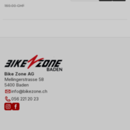
169.00
CHF
Bike Zone AG
Mellingerstrasse 58
5400 Baden
info
@
bikezone.ch
056 221 20 23