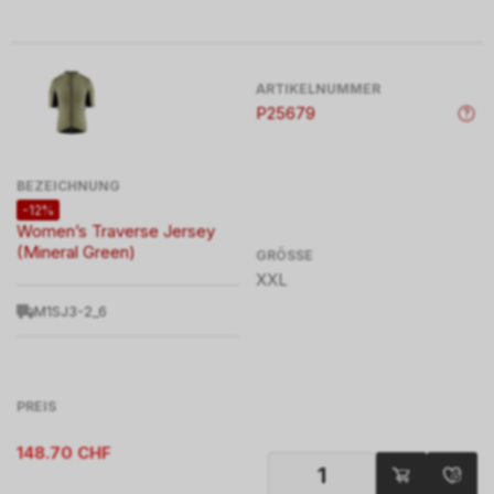
ARTIKELNUMMER
P25679
BEZEICHNUNG
-12%
Women’s Traverse Jersey
(Mineral Green)
GRÖSSE
XXL
M1SJ3-2_6
PREIS
148.70
CHF