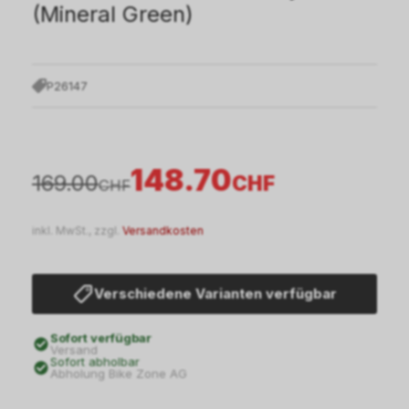
(Mineral Green)
P26147
148.70
169.00
CHF
CHF
inkl. MwSt., zzgl.
Versandkosten
Verschiedene Varianten verfügbar
Sofort verfügbar
Versand
Sofort abholbar
Abholung Bike Zone AG