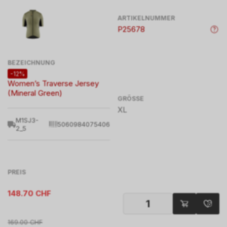
ARTIKELNUMMER
P25678
BEZEICHNUNG
-12%
Women’s Traverse Jersey
(Mineral Green)
GRÖSSE
XL
M1SJ3-
5060984075406
2_5
PREIS
148.70
CHF
169.00
CHF