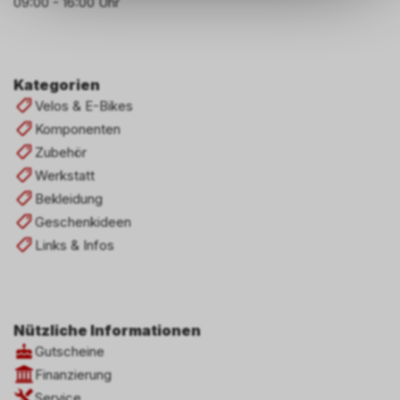
09:00 - 16:00 Uhr
Sie, dass die gespeicherten
Daten keinerlei Rückschlüsse
auf Ihre persönlichen
Informationen zulassen.
Kategorien
Velos & E-Bikes
Komponenten
Zubehör
Werkstatt
Bekleidung
Geschenkideen
Links & Infos
Nützliche Informationen
Gutscheine
Finanzierung
Service