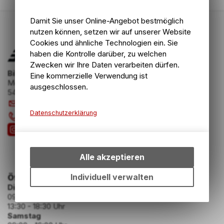
Damit Sie unser Online-Angebot bestmöglich
nutzen können, setzen wir auf unserer Website
Cookies und ähnliche Technologien ein. Sie
haben die Kontrolle darüber, zu welchen
Zwecken wir Ihre Daten verarbeiten dürfen.
Bike Zone AG
Eine kommerzielle Verwendung ist
Mellingerstrasse 58
ausgeschlossen.
5400 Baden
info
@
bikezone.ch
Datenschutzerklärung
056 221 20 23
Technische Funktionen
Wir erfassen und speichern
bestimmte Interaktionen und
Alle akzeptieren
Einstellungen auf Ihrem Gerät,
um die grundlegenden
Individuell verwalten
Öffnungszeiten
Funktionen unseres Online-
Dienstag - Freitag
Angebots, wie die
09:00 - 12:00 Uhr
Verwendung des Warenkorbs,
13:30 - 18:30 Uhr
Samstag
zu ermöglichen. Bitte beachten