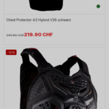
Chest Protector 4.5 Hybrid V26 schwarz
219.90
CHF
249.89
CHF
-12%