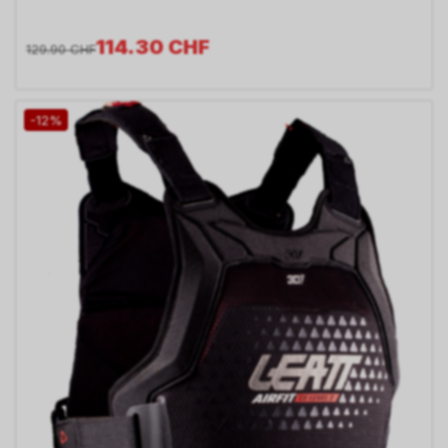
114.30
CHF
129.90
CHF
-12%