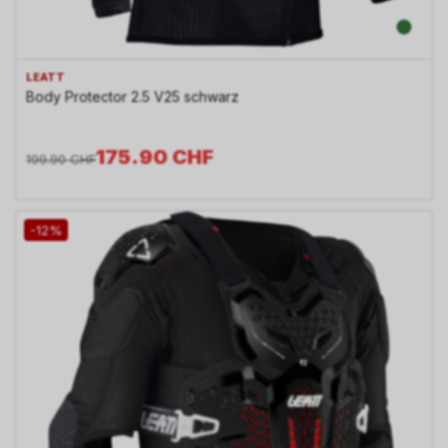
LEATT
Body Protector 2.5 V25 schwarz
175.90
CHF
199.90
CHF
-12%