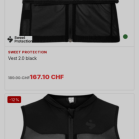
SWEET PROTECTION
Vest 2.0 black
167.10
CHF
189.90
CHF
-12%