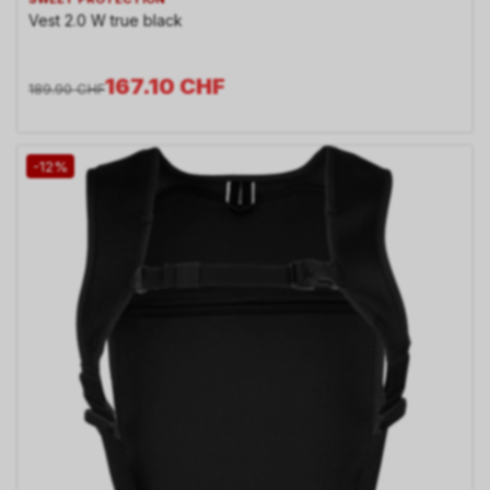
Vest 2.0 W true black
167.10
CHF
189.90
CHF
-12%