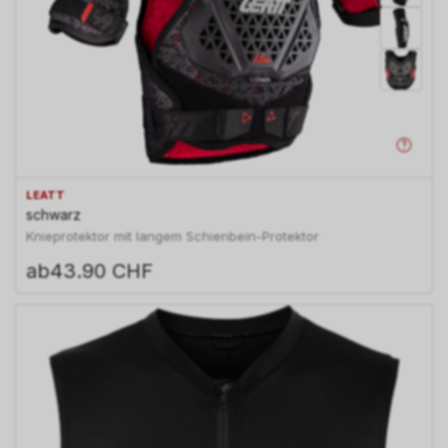
LEATT
schwarz
Knieprotektor mit langem Schienbein-Protektor
ab
43.90 CHF