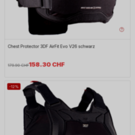
Chest Protector 3DF AirFit Evo V26 schwarz
158.30
CHF
179.90
CHF
-12%