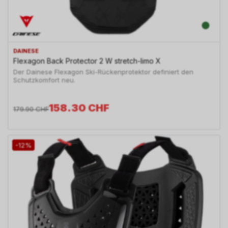
DAINESE
Flexagon Back Protector 2 W stretch-limo X
Der Dainese Flexagon Ski-Rückenprotektor definiert den
Schutzkomfort neu.
158.30
CHF
179.90
CHF
-12%