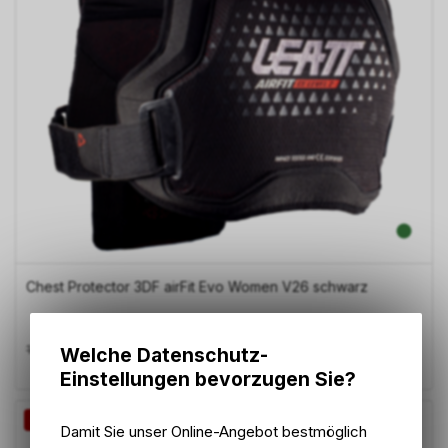
Chest Protector 3DF airFit Evo Women V26 schwarz
158.30
CHF
179.90
CHF
Welche Datenschutz-
Einstellungen bevorzugen Sie?
-12%
Damit Sie unser Online-Angebot bestmöglich