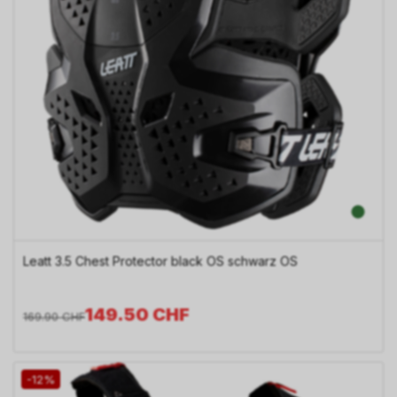
Leatt 3.5 Chest Protector black OS schwarz OS
149.50
CHF
169.90
CHF
-12%