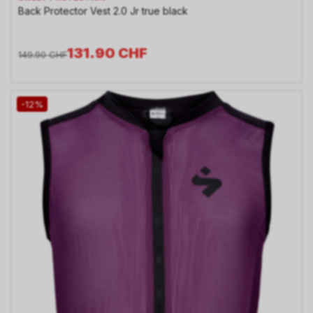
Back Protector Vest 2.0 Jr true black
131.90
CHF
149.90
CHF
-12%