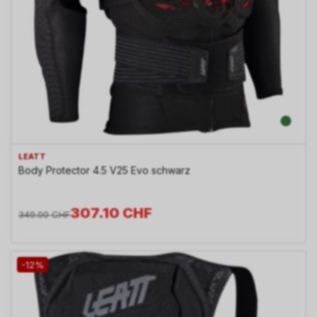
LEATT
Body Protector 4.5 V25 Evo schwarz
307.10
CHF
349.00
CHF
-12%