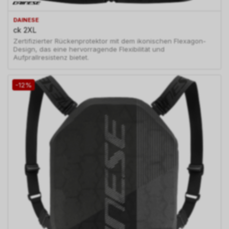
DAINESE
ck 2XL
Zertifizierter Rückenprotektor mit dem ikonischen Flexagon-
Design, das eine hervorragende Flexibilität und
Aufprallresistenz bietet.
-12%