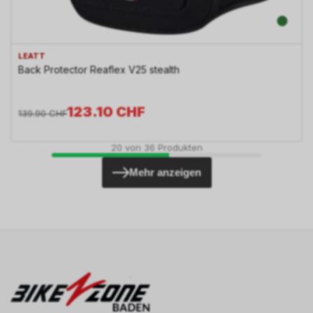
LEATT
Back Protector Reaflex V25 stealth
123.10
CHF
139.90
CHF
20
von
36
Produkten
Mehr anzeigen