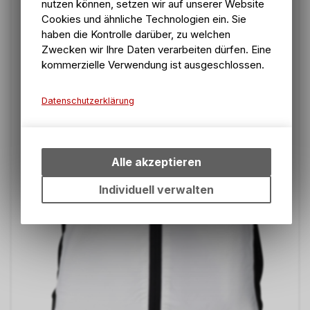
nutzen können, setzen wir auf unserer Website
Cookies und ähnliche Technologien ein. Sie
haben die Kontrolle darüber, zu welchen
Zwecken wir Ihre Daten verarbeiten dürfen. Eine
kommerzielle Verwendung ist ausgeschlossen.
Datenschutzerklärung
Technische Funktionen
Wir erfassen und speichern
bestimmte Interaktionen und
Alle akzeptieren
Einstellungen auf Ihrem Gerät,
um die grundlegenden
Individuell verwalten
Funktionen unseres Online-
Angebots, wie die Verwendung
des Warenkorbs, zu
ermöglichen. Bitte beachten
Sie, dass die gespeicherten
Daten keinerlei Rückschlüsse
auf Ihre persönlichen
Informationen zulassen.