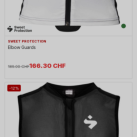
SWEET PROTECTION
Elbow Guards
166.30
CHF
189.00
CHF
-12%