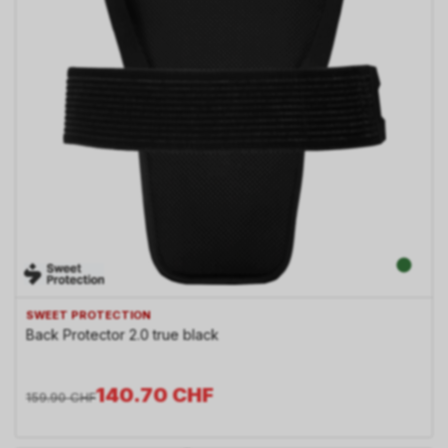
SWEET PROTECTION
Back Protector 2.0 true black
140.70
CHF
159.90
CHF