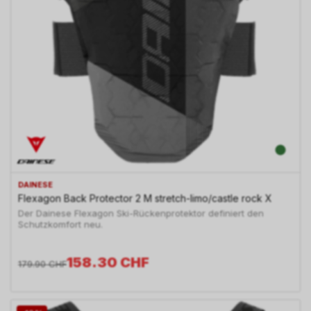
DAINESE
Flexagon Back Protector 2 M stretch-limo/castle rock X
Der Dainese Flexagon Ski-Rückenprotektor definiert den
Schutzkomfort neu.
158.30
CHF
179.90
CHF