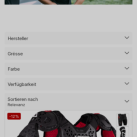
Hersteller
Grösse
Farbe
Verfügbarkeit
Sortieren nach
Relevanz
-12%