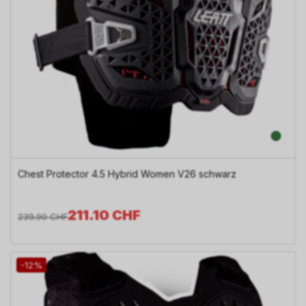
Chest Protector 4.5 Hybrid Women V26 schwarz
211.10
CHF
239.90
CHF
-12%