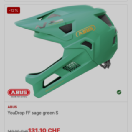
-12%
ABUS
YouDrop FF sage green S
131.10
CHF
149.00
CHF