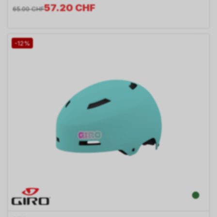
57.20
CHF
65.00
CHF
-12%