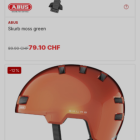
ABUS
Skurb moss green
79.10
CHF
89.90
CHF
-12%