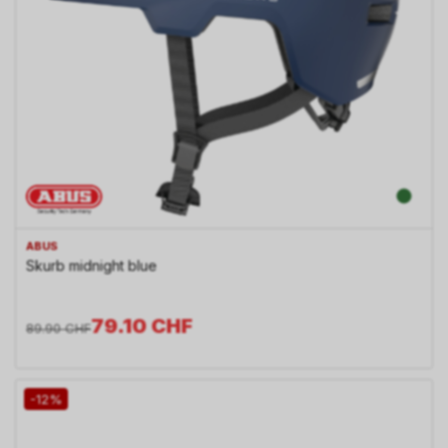
ABUS
Skurb midnight blue
79.10
CHF
89.90
CHF
-12%