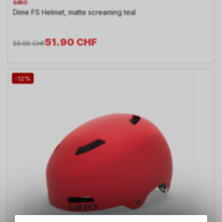
GIRO
Dime FS Helmet, matte screaming teal
51.90
CHF
59.00
CHF
-12%