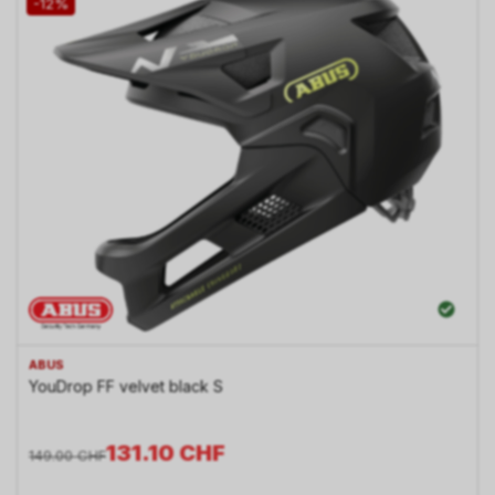
-12%
ABUS
YouDrop FF velvet black S
131.10
CHF
149.00
CHF