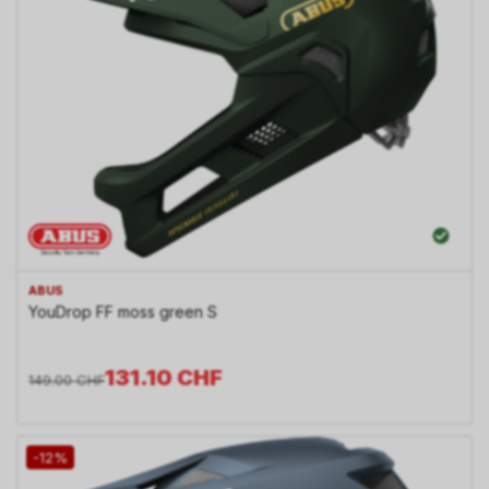
ABUS
YouDrop FF moss green S
131.10
CHF
149.00
CHF
-12%