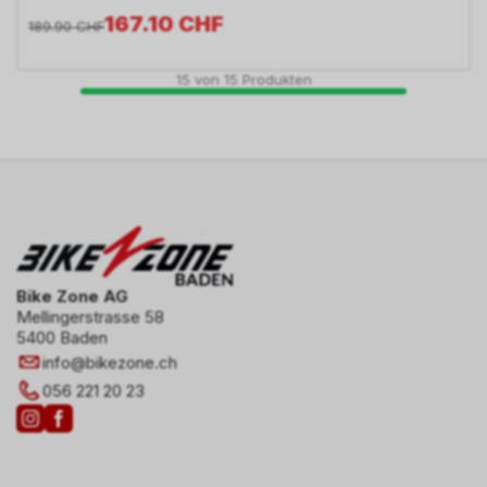
167.10
CHF
189.90
CHF
15
von
15
Produkten
Bike Zone AG
Mellingerstrasse 58
5400 Baden
info
@
bikezone.ch
056 221 20 23