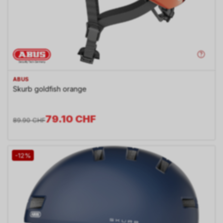
ABUS
Skurb goldfish orange
79.10
CHF
89.90
CHF
-12%