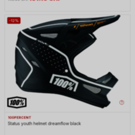
-12%
100PERCENT
Status youth helmet dreamflow black