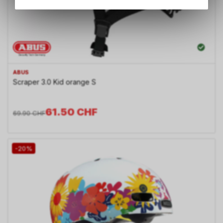
Angebots, wie die
Verwendung des Warenkorbs,
zu ermöglichen. Bitte beachten
Sie, dass die gespeicherten
Daten keinerlei Rückschlüsse
auf Ihre persönlichen
Informationen zulassen.
ABUS
Scraper 3.0 Kid orange S
61.50
CHF
69.90
CHF
-20%