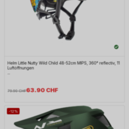
Helm Little Nutty Wild Child 48-52cm MIPS, 360° reflectiv, 11
Luftöffnungen
...
63.90
CHF
79.90
CHF
-12%