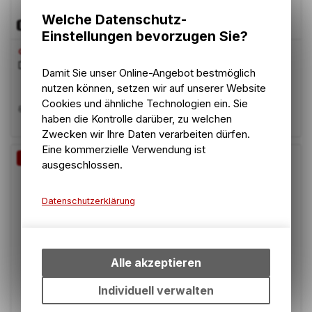
Welche Datenschutz-
Einstellungen bevorzugen Sie?
GIRO
Dime FS Helmet, matte bright red
Damit Sie unser Online-Angebot bestmöglich
nutzen können, setzen wir auf unserer Website
Cookies und ähnliche Technologien ein. Sie
51.90
CHF
59.00
CHF
haben die Kontrolle darüber, zu welchen
Zwecken wir Ihre Daten verarbeiten dürfen.
Eine kommerzielle Verwendung ist
-12%
ausgeschlossen.
Datenschutzerklärung
Technische Funktionen
Wir erfassen und speichern
bestimmte Interaktionen und
Alle akzeptieren
Einstellungen auf Ihrem Gerät,
um die grundlegenden
Individuell verwalten
Funktionen unseres Online-