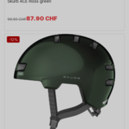
Skurb ACE moss green
87.90
CHF
99.90
CHF
-12%