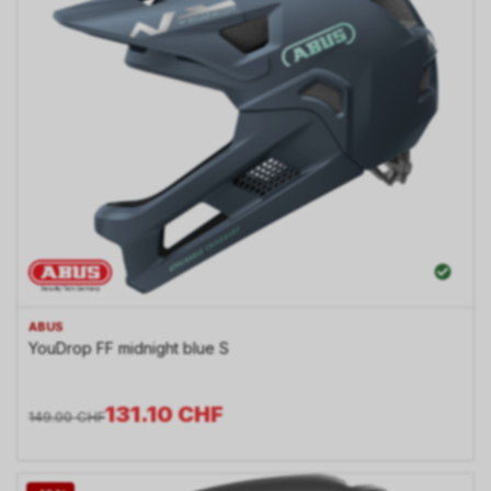
ABUS
YouDrop FF midnight blue S
131.10
CHF
149.00
CHF