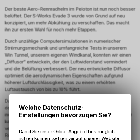
Der beste Aero-Rennradhelm im Peloton ist nun noch besser
belüftet. Der S-Works Evade 3 wurde von Grund auf neu
konzipiert, um mehr Abkühlung zu verschaffen. Das macht
ihn zur ersten Wahl für noch mehr Etappen.
Durch unzählige Computersimulationen in numerischer
Strömungsmechanik und umfangreiche Tests in unserem
Win Tunnel, unserem eigenen Windkanal, konnten wir einen
„Diffusor“ entwickeln, der den Luftwiderstand vermindert
und die Belüftung verbessert. Der neu entwickelte Diffusor
optimiert die aerodynamischen Eigenschaften aufgrund
höherer Luftdurchlässigkeit, was zu einem erhöhten
Luftaustausch von bis zu 10% führt.
Das System zur Anpassung an die Okzipitalbasis optimiert
Welche Datenschutz-
den Komfort, da die Passform des Helms mit der
Einstellungen bevorzugen Sie?
individuellen Kopfform abgestimmt werden kann. Zusätzlich
kann der Helmwinkel für bessere Kompatibilität mit
verschiedenen Brillen verändert werden. Das Tri-Fix-
Damit Sie unser Online-Angebot bestmöglich
Riemensystem bietet Ridern zusätzlichen Komfort über
nutzen können, setzen wir auf unserer Website