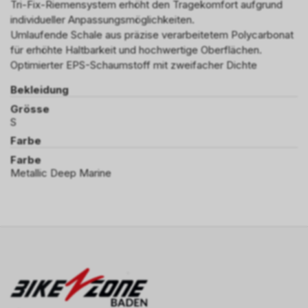
Tri-Fix-Riemensystem erhöht den Tragekomfort aufgrund
individueller Anpassungsmöglichkeiten.
Umlaufende Schale aus präzise verarbeitetem Polycarbonat
für erhöhte Haltbarkeit und hochwertige Oberflächen.
Optimierter EPS-Schaumstoff mit zweifacher Dichte
Bekleidung
Grösse
S
Farbe
Farbe
Metallic Deep Marine