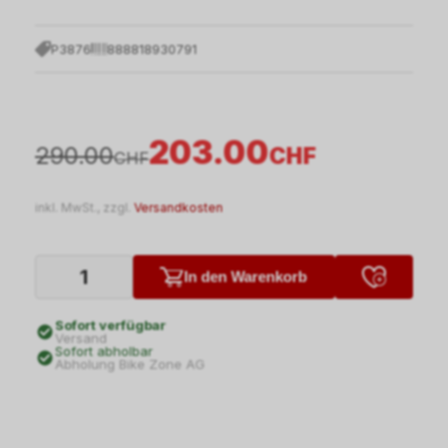
P3876
888818930791
203.00
290.00
CHF
CHF
inkl. MwSt., zzgl.
Versandkosten
In den Warenkorb
Sofort verfügbar
Versand
Sofort abholbar
Abholung Bike Zone AG