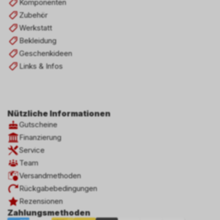
Komponenten
Zubehör
Werkstatt
Bekleidung
Geschenkideen
Links & Infos
Nützliche Informationen
Gutscheine
Finanzierung
Service
Team
Versandmethoden
Rückgabebedingungen
Rezensionen
Zahlungsmethoden