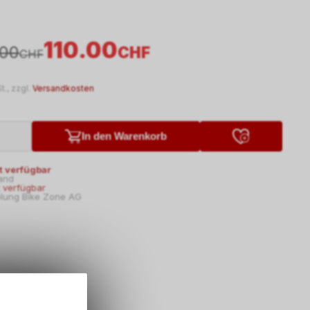
110.00
.00
CHF
CHF
t., zzgl.
Versandkosten
In den Warenkorb
t verfügbar
and
t verfügbar
lung Bike Zone AG