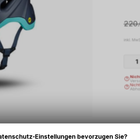
220
inkl. MwS
Nich
Vers
Nich
Abho
tenschutz-Einstellungen bevorzugen Sie?