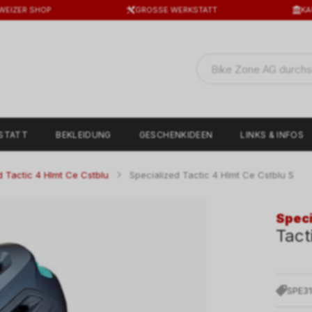
WEIZER SHOP
GROSSE WERKSTATT
KA
STATT
BEKLEIDUNG
GESCHENKIDEEN
LINKS & INFOS
d Tactic 4 Hlmt Ce Cstblu
Specialized Tactic 4 Hlmt Ce Cstblu S
Speci
Tact
SPE3