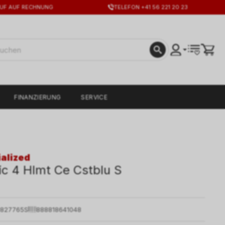
UF AUF RECHNUNG
TELEFON +41 56 221 20 23
FINANZIERUNG
SERVICE
alized
ic 4 Hlmt Ce Cstblu S
1827765S
888818641048