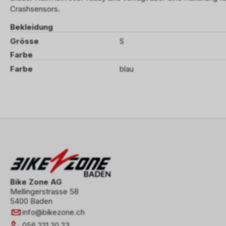
Crashsensors.
Bekleidung
Grösse
S
Farbe
Farbe
blau
Bike Zone AG
Mellingerstrasse 58
5400 Baden
info
@
bikezone.ch
056 221 20 23