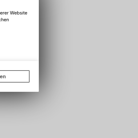
serer Website
lchen
ungen auf
ngebots,
ten
hten Sie,
rsönlichen