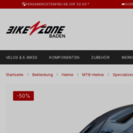
VERSANDKOSTENFREI AB CHF 50.00 *
SCH
VELOS & E-BIKES
KOMPONENTEN
ZUBEHÖR
WERK
Startseite
Bekleidung
Helme
MTB-Helme
Specialize
-50%