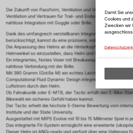
Die Zukunft von Passform, Ventilation und Vertrauen: Mit eine
Damit Sie uns
Ventilation und Vertrauen für Trail- und Enduro-Rides bietet 
Cookies und ä
nahtlose Integration mit Goggle oder Brille.
Zwecken wir I
ausgeschloss
Dank des umfangreich verstellbaren Integrated Fit Systems, d
berücksichtigt, kannst du eine präzisere, individuelle Passform 
Die Anpassung des Helms an die Hinterkopfbasis fördert zusät
Datenschutzerk
Helmwinkel so einzustellen, dass Helm und Brille perfekt aufe
Ein integriertes, festes Visier mit Breakaway-Feature bietet ve
nahtlose Verbindung mit der Brille.
Mit 380 Gramm (Größe M) ein echtes Leichtgewicht
Computational Fluid Dynamic Design integriert das volle Volum
Luftstrom durch den Helm.
Ob Fahrakustik oder E-MTB, der Tactic erfüllt den E-Bike-Sta
Bikewahl ein sicheres Gefühl haben kannst.
Der Tactic erhielt die höchste 5-Sterne Bewertung vom interna
Institute und der State University.
Ausgestattet mit MIPS Evolve mit 10 bis 15 Millimeter Spiel in 
Das integrierte Fit-System ermöglicht eine erweiterte (okzipi
Dieser Helm ist ANGi-ready und verfügt über eine Halterung fü