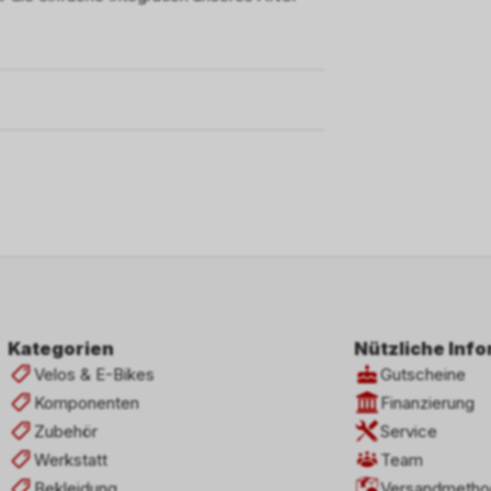
Kategorien
Nützliche Inf
Velos & E-Bikes
Gutscheine
Komponenten
Finanzierung
Zubehör
Service
Werkstatt
Team
Bekleidung
Versandmetho