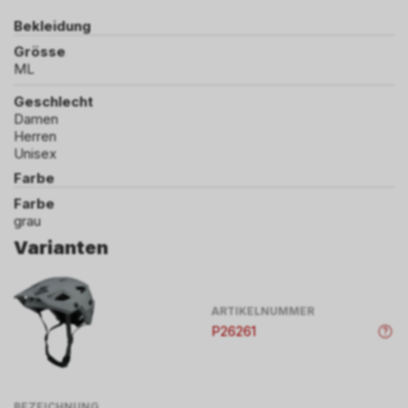
Bekleidung
Grösse
ML
Geschlecht
Damen
Herren
Unisex
Farbe
Farbe
grau
Varianten
ARTIKELNUMMER
P26261
BEZEICHNUNG