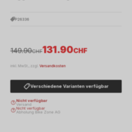
P26336
131.90
149.90
CHF
CHF
inkl. MwSt., zzgl.
Versandkosten
Verschiedene Varianten verfügbar
Nicht verfügbar
Versand
Nicht verfügbar
Abholung Bike Zone AG