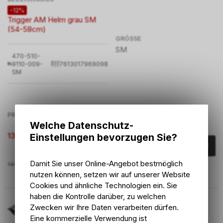
-12%
Trigger AM Helm grau SM
(54-58cm)
GRÖSSE
SM
470-510-
9110-009-
7613017969098
SM
PREIS
Welche Datenschutz-
131.90
CHF
Einstellungen bevorzugen Sie?
Damit Sie unser Online-Angebot bestmöglich
149.90
CHF
nutzen können, setzen wir auf unserer Website
Cookies und ähnliche Technologien ein. Sie
haben die Kontrolle darüber, zu welchen
Zwecken wir Ihre Daten verarbeiten dürfen.
ARTIKELNUMMER
Eine kommerzielle Verwendung ist