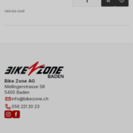
149.90
CHF
Bike Zone AG
Mellingerstrasse 58
5400 Baden
info
@
bikezone.ch
056 221 20 23