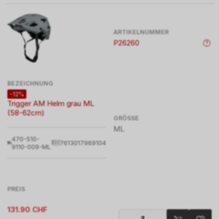
ARTIKELNUMMER
P26260
BEZEICHNUNG
-12%
Trigger AM Helm grau ML
(58-62cm)
GRÖSSE
ML
470-510-
7613017969104
9110-009-ML
PREIS
131.90
CHF