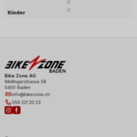
Kinder
Bike Zone AG
Mellingerstrasse 58
5400 Baden
info
@
bikezone.ch
056 221 20 23