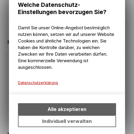
Welche Datenschutz-
Einstellungen bevorzugen Sie?
Damit Sie unser Online-Angebot bestmöglich
nutzen können, setzen wir auf unserer Website
Cookies und ähnliche Technologien ein. Sie
Halstücher & Gesichtswärmer
haben die Kontrolle darüber, zu welchen
Zwecken wir Ihre Daten verarbeiten dürfen.
Eine kommerzielle Verwendung ist
ausgeschlossen.
Datenschutzerklärung
Technische Funktionen
Wir erfassen und speichern
bestimmte Interaktionen und
Alle akzeptieren
Einstellungen auf Ihrem Gerät,
um die grundlegenden
Individuell verwalten
Funktionen unseres Online-
Angebots, wie die